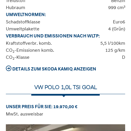
Treibstoff
Benzin
Hubraum
999 cm³
UMWELTNORMEN:
Schadstoffklasse
Euro6
Umweltplakette
4 (Grün)
VERBRAUCH UND EMISSIONEN NACH WLTP:
Kraftstoffverbr. komb.
5,5 l/100km
CO
-Emissionen komb.
125 g/km
2
CO
-Klasse
D
2
DETAILS ZUM SKODA KAMIQ ANZEIGEN
VW POLO 1,0L TSI GOAL
UNSER PREIS FÜR SIE: 19.970,00 €
MwSt. ausweisbar