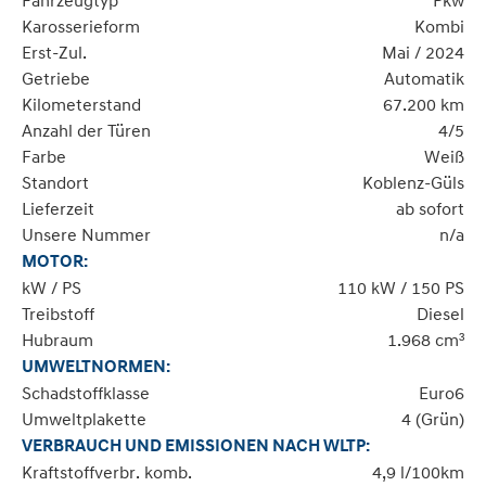
Fahrzeugtyp
Pkw
Karosserieform
Kombi
Erst-Zul.
Mai / 2024
Getriebe
Automatik
Kilometerstand
67.200 km
Anzahl der Türen
4/5
Farbe
Weiß
Standort
Koblenz-Güls
Lieferzeit
ab sofort
Unsere Nummer
n/a
MOTOR:
kW / PS
110 kW / 150 PS
Treibstoff
Diesel
Hubraum
1.968 cm³
UMWELTNORMEN:
Schadstoffklasse
Euro6
Umweltplakette
4 (Grün)
VERBRAUCH UND EMISSIONEN NACH WLTP:
Kraftstoffverbr. komb.
4,9 l/100km