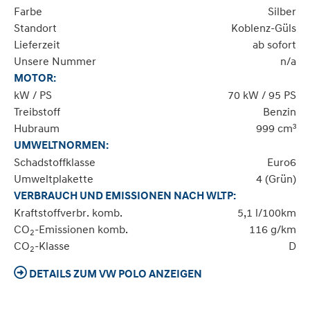
Farbe
Silber
Standort
Koblenz-Güls
Lieferzeit
ab sofort
Unsere Nummer
n/a
MOTOR:
kW / PS
70 kW / 95 PS
Treibstoff
Benzin
Hubraum
999 cm³
UMWELTNORMEN:
Schadstoffklasse
Euro6
Umweltplakette
4 (Grün)
VERBRAUCH UND EMISSIONEN NACH WLTP:
Kraftstoffverbr. komb.
5,1 l/100km
CO
-Emissionen komb.
116 g/km
2
CO
-Klasse
D
2
DETAILS ZUM VW POLO ANZEIGEN