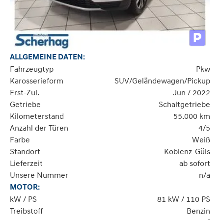
ALLGEMEINE DATEN:
Fahrzeugtyp
Pkw
Karosserieform
SUV/Geländewagen/Pickup
Erst-Zul.
Jun / 2022
Getriebe
Schaltgetriebe
Kilometerstand
55.000 km
Anzahl der Türen
4/5
Farbe
Weiß
Standort
Koblenz-Güls
Lieferzeit
ab sofort
Unsere Nummer
n/a
MOTOR:
kW / PS
81 kW / 110 PS
Treibstoff
Benzin