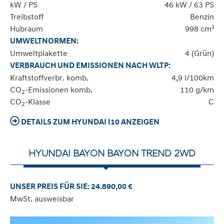
kW / PS
46 kW / 63 PS
Treibstoff
Benzin
Hubraum
998 cm³
UMWELTNORMEN:
Umweltplakette
4 (Grün)
VERBRAUCH UND EMISSIONEN NACH WLTP:
Kraftstoffverbr. komb.
4,9 l/100km
CO
-Emissionen komb.
110 g/km
2
CO
-Klasse
C
2
DETAILS ZUM HYUNDAI I10 ANZEIGEN
HYUNDAI BAYON BAYON TREND 2WD
UNSER PREIS FÜR SIE: 24.890,00 €
MwSt. ausweisbar