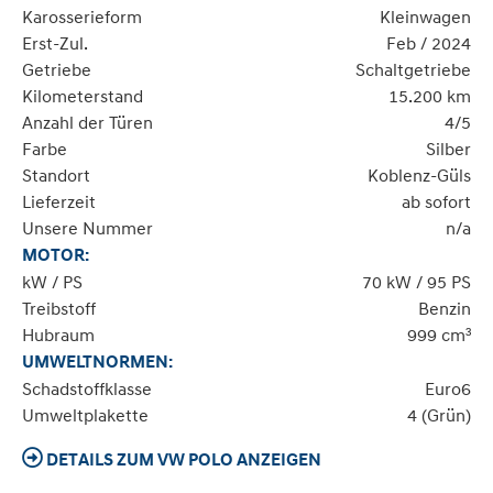
Karosserieform
Kleinwagen
Erst-Zul.
Feb / 2024
Getriebe
Schaltgetriebe
Kilometerstand
15.200 km
Anzahl der Türen
4/5
Farbe
Silber
Standort
Koblenz-Güls
Lieferzeit
ab sofort
Unsere Nummer
n/a
MOTOR:
kW / PS
70 kW / 95 PS
Treibstoff
Benzin
Hubraum
999 cm³
UMWELTNORMEN:
Schadstoffklasse
Euro6
Umweltplakette
4 (Grün)
DETAILS ZUM VW POLO ANZEIGEN