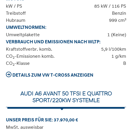
kW / PS
85 kW / 116 PS
Treibstoff
Benzin
Hubraum
999 cm³
UMWELTNORMEN:
Umweltplakette
1 (Keine)
VERBRAUCH UND EMISSIONEN NACH WLTP:
Kraftstoffverbr. komb.
5,9 l/100km
CO
-Emissionen komb.
1 g/km
2
CO
-Klasse
B
2
DETAILS ZUM VW T-CROSS ANZEIGEN
AUDI A6 AVANT 50 TFSI E QUATTRO
SPORT/220KW SYSTEMLE
UNSER PREIS FÜR SIE: 37.970,00 €
MwSt. ausweisbar