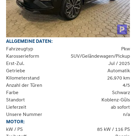
ALLGEMEINE DATEN:
Fahrzeugtyp
Pkw
Karosserieform
SUV/Geländewagen/Pickup
Erst-Zul.
Jul / 2025
Getriebe
Automatik
Kilometerstand
26.970 km
Anzahl der Türen
4/5
Farbe
Schwarz
Standort
Koblenz-Güls
Lieferzeit
ab sofort
Unsere Nummer
n/a
MOTOR:
kW / PS
85 kW / 116 PS