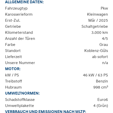
ALLGEMEINE DATEN:
Fahrzeugtyp
Pkw
Karosserieform
Kleinwagen
Erst-Zul.
Mär / 2025
Getriebe
Schaltgetriebe
Kilometerstand
3.000 km
Anzahl der Türen
4/5
Farbe
Grau
Standort
Koblenz-Güls
Lieferzeit
ab sofort
Unsere Nummer
n/a
MOTOR:
kW / PS
46 kW / 63 PS
Treibstoff
Benzin
Hubraum
998 cm³
UMWELTNORMEN:
Schadstoffklasse
Euro6
Umweltplakette
4 (Grün)
VERBRAUCH UND EMISSIONEN NACH WLTP: