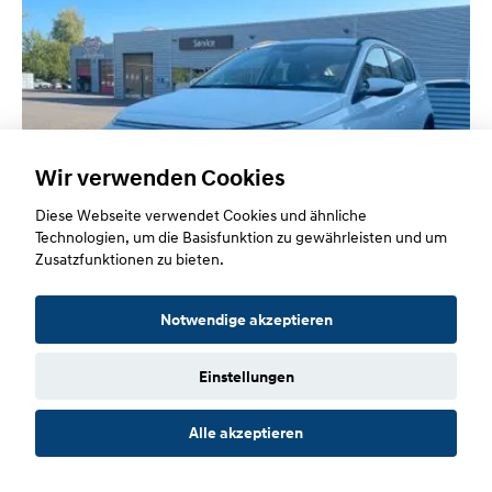
Wir verwenden Cookies
Diese Webseite verwendet Cookies und ähnliche
Technologien, um die Basisfunktion zu gewährleisten und um
Zusatzfunktionen zu bieten.
Notwendige akzeptieren
ALLGEMEINE DATEN:
Fahrzeugtyp
Pkw
Einstellungen
Karosserieform
SUV/Geländewagen/Pickup
Erst-Zul.
Aug / 2025
Alle akzeptieren
Getriebe
Schaltgetriebe
Kilometerstand
3.000 km