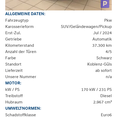
ALLGEMEINE DATEN:
Fahrzeugtyp
Pkw
Karosserieform
SUV/Geländewagen/Pickup
Erst-Zul.
Jul / 2024
Getriebe
Automatik
Kilometerstand
37.300 km
Anzahl der Türen
4/5
Farbe
Schwarz
Standort
Koblenz-Güls
Lieferzeit
ab sofort
Unsere Nummer
n/a
MOTOR:
kW / PS
170 kW / 231 PS
Treibstoff
Diesel
Hubraum
2.967 cm³
UMWELTNORMEN:
Schadstoffklasse
Euro6