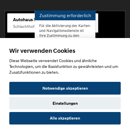
Zustimmung erforderlich
Autohaus Scherhag
Für die Aktivierung der Karten-
Schlachthofstr. 68, 56073 Koblenz-Rauental
und Navigationsdienste ist
Ihre Zustimmung zu den
Datenschutzrichtlinien vom
Drittanbieter Google LLC
Wir verwenden Cookies
erforderlich.
Diese Webseite verwendet Cookies und ähnliche
Zustimmen
Technologien, um die Basisfunktion zu gewährleisten und um
und
Zusatzfunktionen zu bieten.
aktivieren
Copyright © 2026. Autohaus Scherhag
Notwendige akzeptieren
Einstellungen
Startseite
Datenschutz
Impressum
AGB
AGB (Service)
Alle akzeptieren
AGB (Teile)
AGB (Gebrauchtwagen)
Widerruf