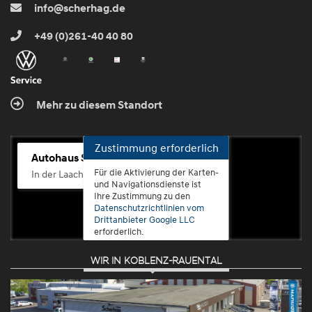
info@scherhag.de
+49 (0)261-40 40 80
Mehr zu diesem Standort
Zustimmung erforderlich
Autohaus Scherhag
Für die Aktivierung der Karten-
In der Laach 76, 56072 Koblenz-Güls
und Navigationsdienste ist
Ihre Zustimmung zu den
Datenschutzrichtlinien vom
Drittanbieter Google LLC
erforderlich.
WIR IN KOBLENZ-RAUENTAL
Zustimmen
und
aktivieren