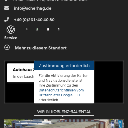
info@scherhag.de
+49 (0)261-40 40 80
Mehr zu diesem Standort
Zustimmung erforderlich
Autohaus Scherhag
Für die Aktivierung der Karten-
In der Laach 76, 56072 Koblenz-Güls
und Navigationsdienste ist
Ihre Zustimmung zu den
Datenschutzrichtlinien vom
Drittanbieter Google LLC
erforderlich.
WIR IN KOBLENZ-RAUENTAL
Zustimmen
und
aktivieren