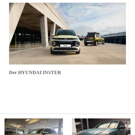
Ordnung sind.
ist Gros geschrieben
Angebote für
bei euch noch mal
Reparatur wurden
viele viele Dank
nie überschritten und
die Reparaturen
selbst nie in die
Länge gezogen. Ich
kann diese Werkstatt
nur empfehlen.
Der HYUNDAI INSTER