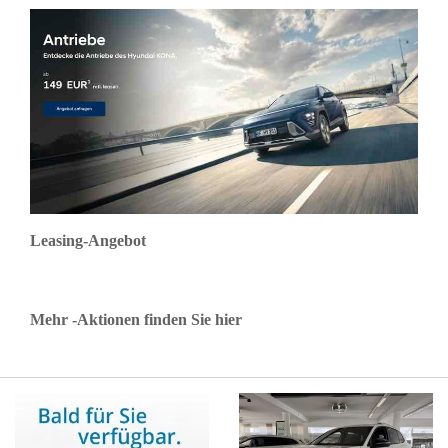
Leidenschaft macht.
Sehr kompetent,
sympathisch und
serviceorientiert.
Absolut
empfehlenswert -
vielen Dank!
Leasing-Angebot
Mehr -Aktionen finden Sie hier