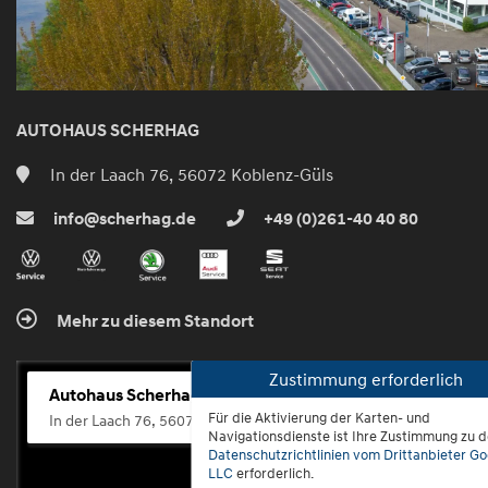
AUTOHAUS SCHERHAG
In der Laach 76, 56072 Koblenz-Güls
info@scherhag.de
+49 (0)261-40 40 80
Mehr zu diesem Standort
Zustimmung erforderlich
Autohaus Scherhag
Für die Aktivierung der Karten- und
In der Laach 76, 56072 Koblenz-Güls
Navigationsdienste ist Ihre Zustimmung zu 
Datenschutzrichtlinien vom Drittanbieter Go
LLC
erforderlich.