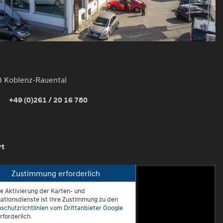
3 Koblenz-Rauental
+49 (0)261 / 20 16 780
rt
Zustimmung erforderlich
ie Aktivierung der Karten- und
oblenz-Rauental
ationsdienste ist Ihre Zustimmung zu den
schutzrichtlinien vom Drittanbieter Google
rforderlich.