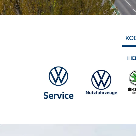
KOB
HIE