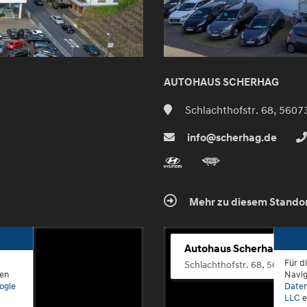
AUTOHAUS SCHERHAG
Schlachthofstr. 68, 5607
info@scherhag.de
Mehr zu diesem Stando
Autohaus Scherhag
Für d
Schlachthofstr. 68, 56073 K
den
Navig
ogle
Daten
LLC
e