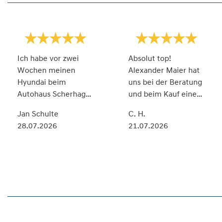
Absolut top!
t g
Alexander Maier hat
15.06.2026
uns bei der Beratung
und beim Kauf eines
Leasing-Fahrzeug
C. H.
hervorragend
21.07.2026
betreut. Er stand uns
wirklich mit Rat und
Tat zur Seite, hat sich
richtig Zeit
genommen und uns
alles super erklärt.
Man merkt, dass er
seinen Job mit