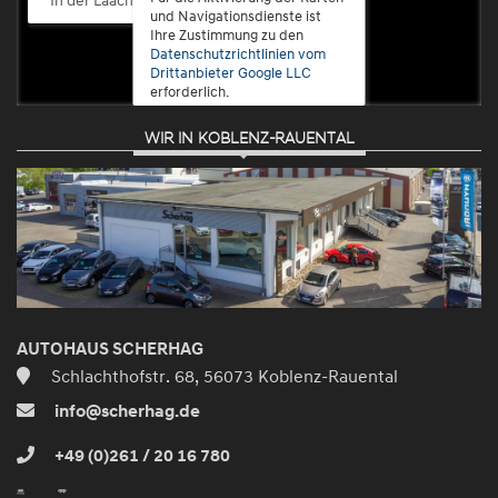
und Navigationsdienste ist
Ihre Zustimmung zu den
Datenschutzrichtlinien vom
Drittanbieter Google LLC
erforderlich.
WIR IN KOBLENZ-RAUENTAL
Zustimmen
und
aktivieren
AUTOHAUS SCHERHAG
Schlachthofstr. 68, 56073 Koblenz-Rauental
info@scherhag.de
+49 (0)261 / 20 16 780