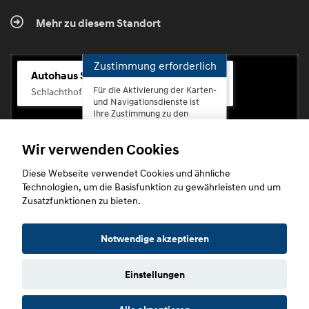
Mehr zu diesem Standort
Zustimmung erforderlich
Autohaus Scherhag
Für die Aktivierung der Karten-
Schlachthofstr. 68, 56073 Koblenz-Rauental
und Navigationsdienste ist
Ihre Zustimmung zu den
Datenschutzrichtlinien vom
Drittanbieter Google LLC
Wir verwenden Cookies
erforderlich.
Diese Webseite verwendet Cookies und ähnliche
Zustimmen
Technologien, um die Basisfunktion zu gewährleisten und um
und
Zusatzfunktionen zu bieten.
aktivieren
Copyright © 2026. Autohaus Scherhag
Notwendige akzeptieren
Einstellungen
Startseite
Datenschutz
Impressum
AGB
AGB (Service)