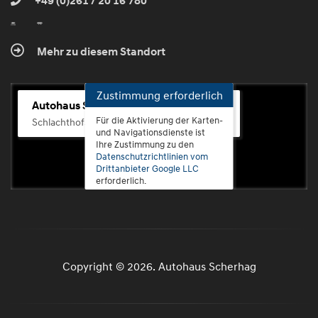
+49 (0)261 / 20 16 780
Mehr zu diesem Standort
Zustimmung erforderlich
Autohaus Scherhag
Für die Aktivierung der Karten-
Schlachthofstr. 68, 56073 Koblenz-Rauental
und Navigationsdienste ist
Ihre Zustimmung zu den
Datenschutzrichtlinien vom
Drittanbieter Google LLC
erforderlich.
Zustimmen
und
aktivieren
Copyright © 2026. Autohaus Scherhag