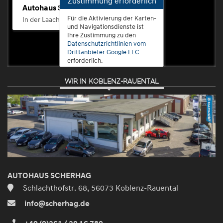
Zustimmung erforderlich
Autohaus Scherhag
Für die Aktivierung der Karten-
In der Laach 76, 56072 Koblenz-Güls
und Navigationsdienste ist
Ihre Zustimmung zu den
Datenschutzrichtlinien vom
Drittanbieter Google LLC
erforderlich.
WIR IN KOBLENZ-RAUENTAL
Zustimmen
und
aktivieren
AUTOHAUS SCHERHAG
Schlachthofstr. 68, 56073 Koblenz-Rauental
info@scherhag.de