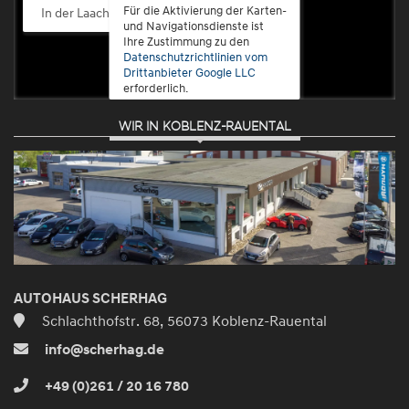
Für die Aktivierung der Karten-
In der Laach 76, 56072 Koblenz-Güls
und Navigationsdienste ist
Ihre Zustimmung zu den
Datenschutzrichtlinien vom
Drittanbieter Google LLC
erforderlich.
WIR IN KOBLENZ-RAUENTAL
Zustimmen
und
aktivieren
AUTOHAUS SCHERHAG
Schlachthofstr. 68, 56073 Koblenz-Rauental
info@scherhag.de
+49 (0)261 / 20 16 780