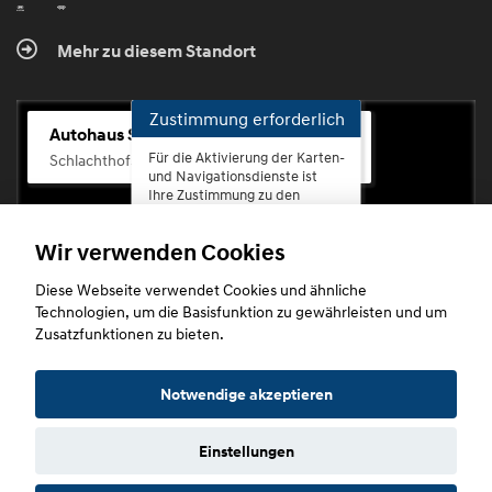
Mehr zu diesem Standort
Zustimmung erforderlich
Autohaus Scherhag
Für die Aktivierung der Karten-
Schlachthofstr. 68, 56073 Koblenz-Rauental
und Navigationsdienste ist
Ihre Zustimmung zu den
Datenschutzrichtlinien vom
Drittanbieter Google LLC
Wir verwenden Cookies
erforderlich.
Diese Webseite verwendet Cookies und ähnliche
Zustimmen
Technologien, um die Basisfunktion zu gewährleisten und um
und
Zusatzfunktionen zu bieten.
aktivieren
Copyright © 2026. Autohaus Scherhag
Notwendige akzeptieren
Einstellungen