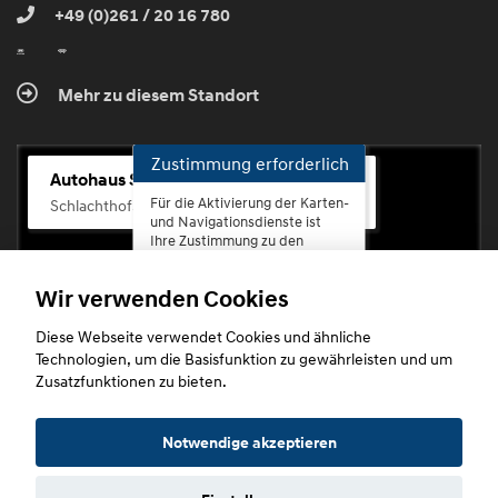
+49 (0)261 / 20 16 780
Mehr zu diesem Standort
Zustimmung erforderlich
Autohaus Scherhag
Für die Aktivierung der Karten-
Schlachthofstr. 68, 56073 Koblenz-Rauental
und Navigationsdienste ist
Ihre Zustimmung zu den
Datenschutzrichtlinien vom
Drittanbieter Google LLC
Wir verwenden Cookies
erforderlich.
Diese Webseite verwendet Cookies und ähnliche
Zustimmen
Technologien, um die Basisfunktion zu gewährleisten und um
und
Zusatzfunktionen zu bieten.
aktivieren
Copyright © 2026. Autohaus Scherhag
Notwendige akzeptieren