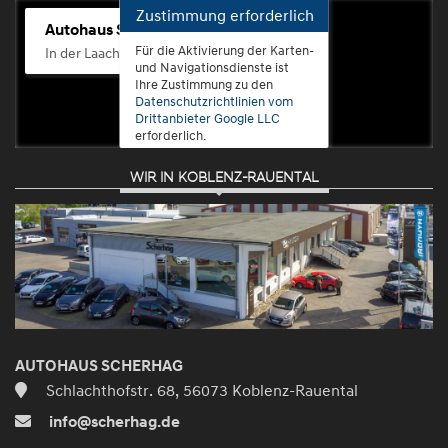
Zustimmung erforderlich
Autohaus Scherhag
Für die Aktivierung der Karten-
In der Laach 76, 56072 Koblenz-Güls
und Navigationsdienste ist
Ihre Zustimmung zu den
Datenschutzrichtlinien vom
Drittanbieter Google LLC
erforderlich.
WIR IN KOBLENZ-RAUENTAL
Zustimmen
und
aktivieren
AUTOHAUS SCHERHAG
Schlachthofstr. 68, 56073 Koblenz-Rauental
info@scherhag.de