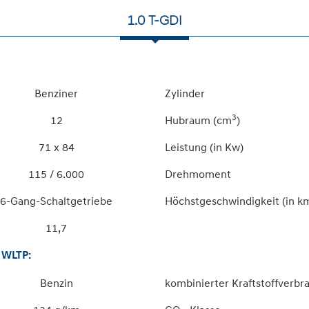
1.0 T-GDI
Benziner
Zylinder
3
12
Hubraum (cm
)
71 x 84
Leistung (in Kw)
115 / 6.000
Drehmoment
6-Gang-Schaltgetriebe
Höchstgeschwindigkeit (in k
11,7
WLTP:
Benzin
kombinierter Kraftstoffverbr