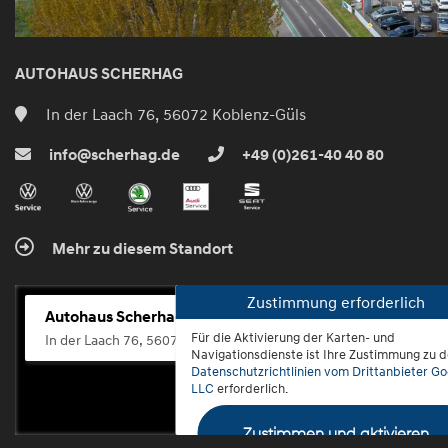
AUTOHAUS SCHERHAG
In der Laach 76, 56072 Koblenz-Güls
info@scherhag.de
+49 (0)261-40 40 80
Mehr zu diesem Standort
Zustimmung erforderlich
Autohaus Scherhag
Für die Aktivierung der Karten- und
In der Laach 76, 56072 Koblenz-Güls
Navigationsdienste ist Ihre Zustimmung zu 
Datenschutzrichtlinien vom Drittanbieter Go
LLC
erforderlich.
Zustimmen und aktivieren