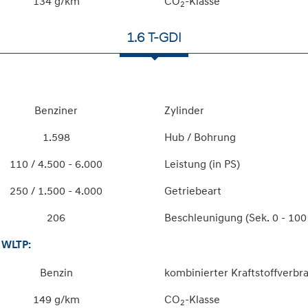
134 g/km
CO
-Klasse
2
1.6 T-GDI
Benziner
Zylinder
1.598
Hub / Bohrung
110 / 4.500 - 6.000
Leistung (in PS)
250 / 1.500 - 4.000
Getriebeart
206
Beschleunigung (Sek. 0 - 100
WLTP:
Benzin
kombinierter Kraftstoffverbr
149 g/km
CO
-Klasse
2