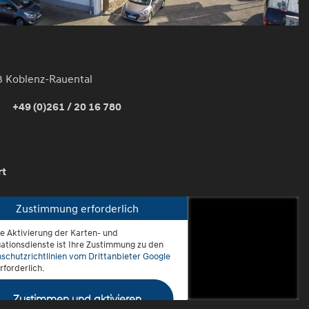
3 Koblenz-Rauental
+49 (0)261 / 20 16 780
rt
Zustimmung erforderlich
ie Aktivierung der Karten- und
oblenz-Rauental
ationsdienste ist Ihre Zustimmung zu den
schutzrichtlinien vom Drittanbieter Google
rforderlich.
Zustimmen und aktivieren