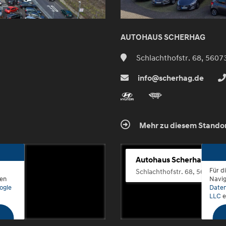
AUTOHAUS SCHERHAG
Schlachthofstr. 68, 5607
info@scherhag.de
Mehr zu diesem Stando
Autohaus Scherhag
Für d
Schlachthofstr. 68, 56073 K
den
Navig
ogle
Daten
LLC
e