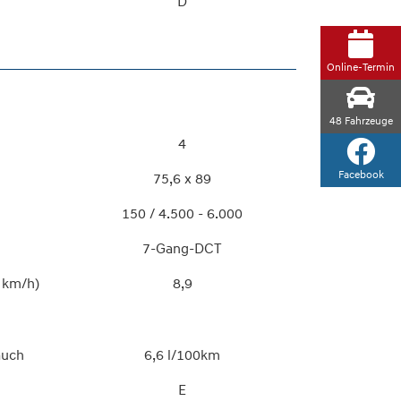
D
Online-Termin
48
Fahrzeuge
4
Facebook
75,6 x 89
150 / 4.500 - 6.000
7-Gang-DCT
 km/h)
8,9
auch
6,6 l/100km
E