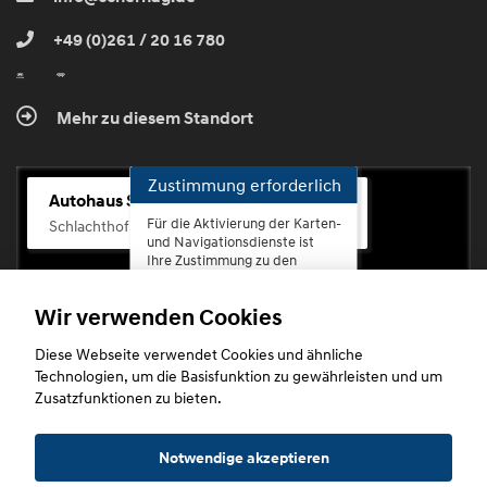
+49 (0)261 / 20 16 780
Mehr zu diesem Standort
Zustimmung erforderlich
Autohaus Scherhag
Für die Aktivierung der Karten-
Schlachthofstr. 68, 56073 Koblenz-Rauental
und Navigationsdienste ist
Ihre Zustimmung zu den
Datenschutzrichtlinien vom
Drittanbieter Google LLC
Wir verwenden Cookies
erforderlich.
Diese Webseite verwendet Cookies und ähnliche
Zustimmen
Technologien, um die Basisfunktion zu gewährleisten und um
und
Zusatzfunktionen zu bieten.
aktivieren
Copyright © 2026. Autohaus Scherhag
Notwendige akzeptieren