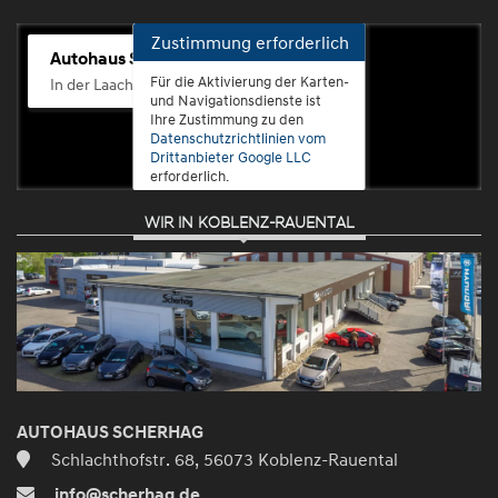
Zustimmung erforderlich
Autohaus Scherhag
Für die Aktivierung der Karten-
In der Laach 76, 56072 Koblenz-Güls
und Navigationsdienste ist
Ihre Zustimmung zu den
Datenschutzrichtlinien vom
Drittanbieter Google LLC
erforderlich.
WIR IN KOBLENZ-RAUENTAL
Zustimmen
und
aktivieren
AUTOHAUS SCHERHAG
Schlachthofstr. 68, 56073 Koblenz-Rauental
info@scherhag.de