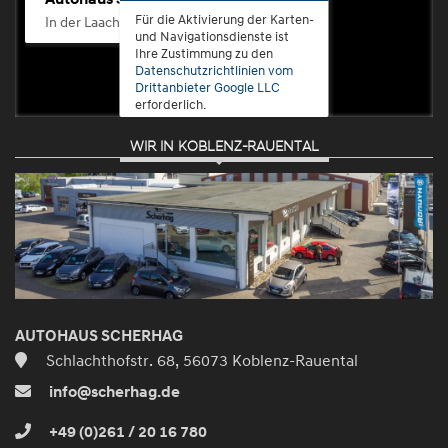
Für die Aktivierung der Karten-
In der Laach 76, 56072 Koblenz-Güls
und Navigationsdienste ist
Ihre Zustimmung zu den
Datenschutzrichtlinien vom
Drittanbieter Google LLC
erforderlich.
WIR IN KOBLENZ-RAUENTAL
Zustimmen
und
aktivieren
AUTOHAUS SCHERHAG
Schlachthofstr. 68, 56073 Koblenz-Rauental
info@scherhag.de
+49 (0)261 / 20 16 780