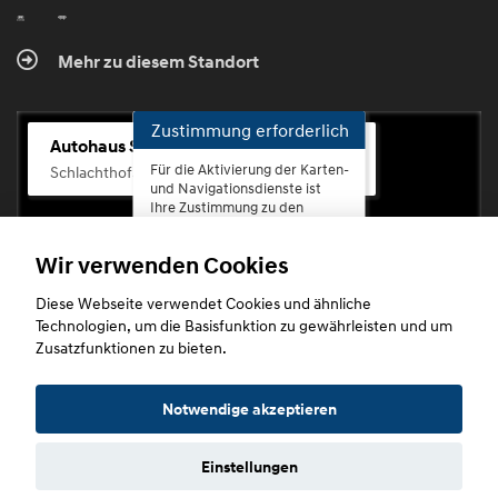
Mehr zu diesem Standort
Zustimmung erforderlich
Autohaus Scherhag
Für die Aktivierung der Karten-
Schlachthofstr. 68, 56073 Koblenz-Rauental
und Navigationsdienste ist
Ihre Zustimmung zu den
Datenschutzrichtlinien vom
Drittanbieter Google LLC
Wir verwenden Cookies
erforderlich.
Diese Webseite verwendet Cookies und ähnliche
Zustimmen
Technologien, um die Basisfunktion zu gewährleisten und um
und
Zusatzfunktionen zu bieten.
aktivieren
Copyright © 2026. Autohaus Scherhag
Notwendige akzeptieren
Einstellungen