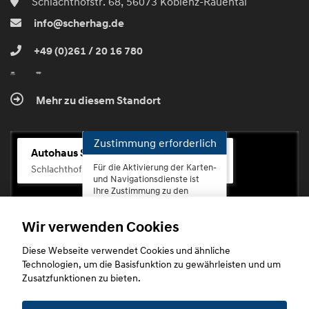
Schlachthofstr. 68, 56073 Koblenz-Rauental
info@scherhag.de
+49 (0)261 / 20 16 780
Mehr zu diesem Standort
Zustimmung erforderlich
Autohaus Scherhag
Für die Aktivierung der Karten-
Schlachthofstr. 68, 56073 Koblenz-Rauental
und Navigationsdienste ist
Ihre Zustimmung zu den
Datenschutzrichtlinien vom
Drittanbieter Google LLC
Wir verwenden Cookies
erforderlich.
Diese Webseite verwendet Cookies und ähnliche
Zustimmen
Technologien, um die Basisfunktion zu gewährleisten und um
und
Zusatzfunktionen zu bieten.
aktivieren
Copyright © 2026. Autohaus Scherhag