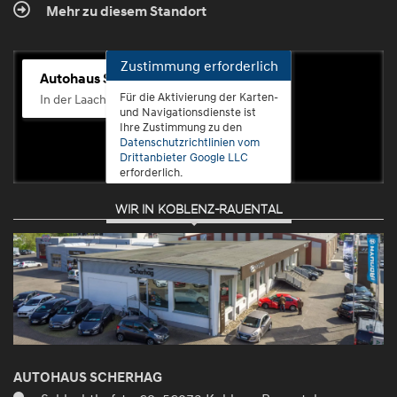
Mehr zu diesem Standort
Zustimmung erforderlich
Autohaus Scherhag
Für die Aktivierung der Karten-
In der Laach 76, 56072 Koblenz-Güls
und Navigationsdienste ist
Ihre Zustimmung zu den
Datenschutzrichtlinien vom
Drittanbieter Google LLC
erforderlich.
WIR IN KOBLENZ-RAUENTAL
Zustimmen
und
aktivieren
AUTOHAUS SCHERHAG