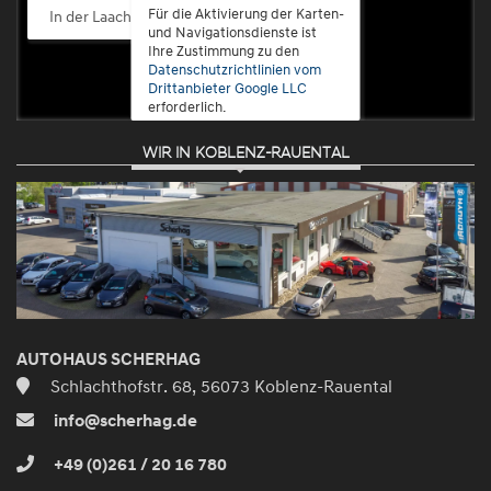
Für die Aktivierung der Karten-
In der Laach 76, 56072 Koblenz-Güls
und Navigationsdienste ist
Ihre Zustimmung zu den
Datenschutzrichtlinien vom
Drittanbieter Google LLC
erforderlich.
WIR IN KOBLENZ-RAUENTAL
Zustimmen
und
aktivieren
AUTOHAUS SCHERHAG
Schlachthofstr. 68, 56073 Koblenz-Rauental
info@scherhag.de
+49 (0)261 / 20 16 780