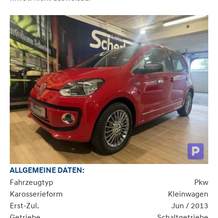
ALLGEMEINE DATEN:
Fahrzeugtyp
Pkw
Karosserieform
Kleinwagen
Erst-Zul.
Jun / 2013
Getriebe
Schaltgetriebe