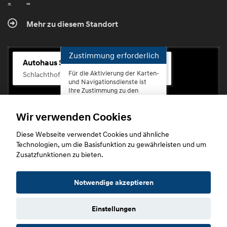
Mehr zu diesem Standort
Zustimmung erforderlich
Autohaus Scherhag
Für die Aktivierung der Karten-
Schlachthofstr. 68, 56073 Koblenz-Rauental
und Navigationsdienste ist
Ihre Zustimmung zu den
Datenschutzrichtlinien vom
Drittanbieter Google LLC
Wir verwenden Cookies
erforderlich.
Diese Webseite verwendet Cookies und ähnliche
Zustimmen
Technologien, um die Basisfunktion zu gewährleisten und um
und
Zusatzfunktionen zu bieten.
aktivieren
Copyright © 2026. Autohaus Scherhag
Notwendige akzeptieren
Einstellungen