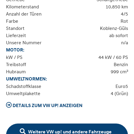
Kilometerstand
10.850 km
Anzahl der Türen
4/5
Farbe
Rot
Standort
Koblenz-Güls
Lieferzeit
ab sofort
Unsere Nummer
n/a
MOTOR:
kW / PS
44 kW / 60 PS
Treibstoff
Benzin
Hubraum
999 cm³
UMWELTNORMEN:
Schadstoffklasse
Euro5
Umweltplakette
4 (Grün)
DETAILS ZUM VW UP! ANZEIGEN
Weitere VW up! und andere Fahrzeuge