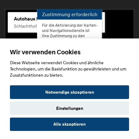
Zustimmung erforderlich
Autohaus Scherhag
Für die Aktivierung der Karten-
Schlachthofstr. 68, 56073 Koblenz-Rauental
und Navigationsdienste ist
Ihre Zustimmung zu den
Datenschutzrichtlinien vom
Drittanbieter Google LLC
Wir verwenden Cookies
erforderlich.
Diese Webseite verwendet Cookies und ähnliche
Zustimmen
Technologien, um die Basisfunktion zu gewährleisten und um
und
Zusatzfunktionen zu bieten.
aktivieren
Copyright © 2026. Autohaus Scherhag
Notwendige akzeptieren
Einstellungen
Startseite
Datenschutz
Impressum
AGB
AGB (Service)
Alle akzeptieren
AGB (Teile)
AGB (Gebrauchtwagen)
Widerruf