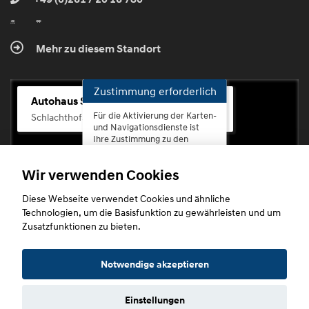
Mehr zu diesem Standort
Zustimmung erforderlich
Autohaus Scherhag
Für die Aktivierung der Karten-
Schlachthofstr. 68, 56073 Koblenz-Rauental
und Navigationsdienste ist
Ihre Zustimmung zu den
Datenschutzrichtlinien vom
Drittanbieter Google LLC
Wir verwenden Cookies
erforderlich.
Diese Webseite verwendet Cookies und ähnliche
Zustimmen
Technologien, um die Basisfunktion zu gewährleisten und um
und
Zusatzfunktionen zu bieten.
aktivieren
Copyright © 2026. Autohaus Scherhag
Notwendige akzeptieren
Einstellungen