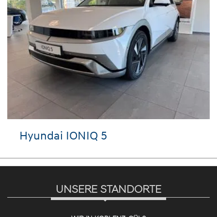
Hyundai IONIQ 5
VW
UNSERE STANDORTE