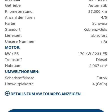
Getriebe
Automatik
Kilometerstand
37.300 km
Anzahl der Türen
4/5
Farbe
Schwarz
Standort
Koblenz-Güls
Lieferzeit
ab sofort
Unsere Nummer
n/a
MOTOR:
kW / PS
170 kW / 231 PS
Treibstoff
Diesel
Hubraum
2.967 cm³
UMWELTNORMEN:
Schadstoffklasse
Euro6
Umweltplakette
4 (Grün)
DETAILS ZUM VW TOUAREG ANZEIGEN