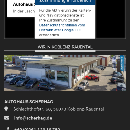
Autohaus Scherhag
Für die Aktivierung der Karten-
In der Laach 76, 56072 Koblenz-Güls
und Navigationsdienste ist
Ihre Zustimmung zu den
Datenschutzrichtlinien vom
Drittanbieter Google LLC
erforderlich.
WIR IN KOBLENZ-RAUENTAL
Zustimmen
und
aktivieren
AUTOHAUS SCHERHAG
Schlachthofstr. 68, 56073 Koblenz-Rauental
info@scherhag.de
+49 (0)261 / 20 16 780