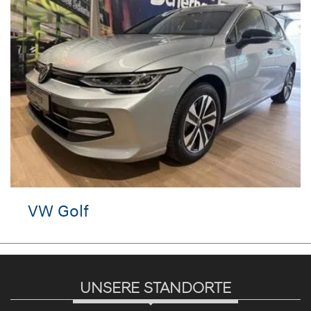
 Golf
Skod
UNSERE STANDORTE