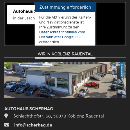
Zustimmung erforderlich
Autohaus Scherhag
Für die Aktivierung der Karten-
In der Laach 76, 56072 Koblenz-Güls
und Navigationsdienste ist
Ihre Zustimmung zu den
Datenschutzrichtlinien vom
Drittanbieter Google LLC
erforderlich.
WIR IN KOBLENZ-RAUENTAL
Zustimmen
und
aktivieren
AUTOHAUS SCHERHAG
Schlachthofstr. 68, 56073 Koblenz-Rauental
info@scherhag.de