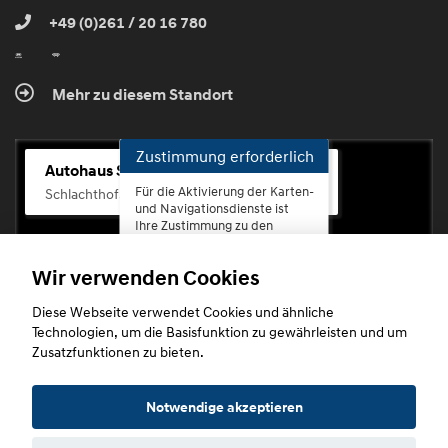
+49 (0)261 / 20 16 780
Mehr zu diesem Standort
Zustimmung erforderlich
Autohaus Scherhag
Für die Aktivierung der Karten-
Schlachthofstr. 68, 56073 Koblenz-Rauental
und Navigationsdienste ist
Ihre Zustimmung zu den
Datenschutzrichtlinien vom
Drittanbieter Google LLC
Wir verwenden Cookies
erforderlich.
Diese Webseite verwendet Cookies und ähnliche
Zustimmen
Technologien, um die Basisfunktion zu gewährleisten und um
und
Zusatzfunktionen zu bieten.
aktivieren
Copyright © 2026. Autohaus Scherhag
Notwendige akzeptieren