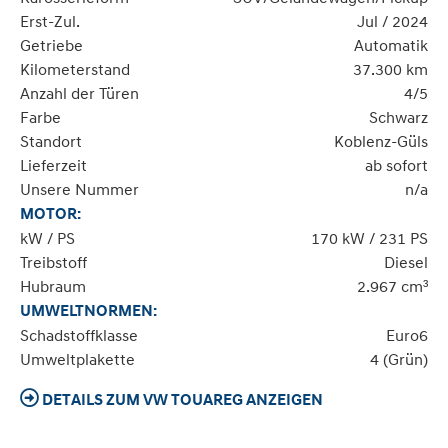
Erst-Zul.
Jul / 2024
Getriebe
Automatik
Kilometerstand
37.300 km
Anzahl der Türen
4/5
Farbe
Schwarz
Standort
Koblenz-Güls
Lieferzeit
ab sofort
Unsere Nummer
n/a
MOTOR:
kW / PS
170 kW / 231 PS
Treibstoff
Diesel
Hubraum
2.967 cm³
UMWELTNORMEN:
Schadstoffklasse
Euro6
Umweltplakette
4 (Grün)
DETAILS ZUM VW TOUAREG ANZEIGEN