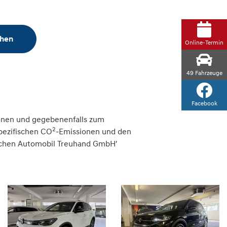
chen
Online-Termin
49
Fahrzeuge
Facebook
onen und gegebenenfalls zum
2
spezifischen CO
-Emissionen und den
tschen Automobil Treuhand GmbH'