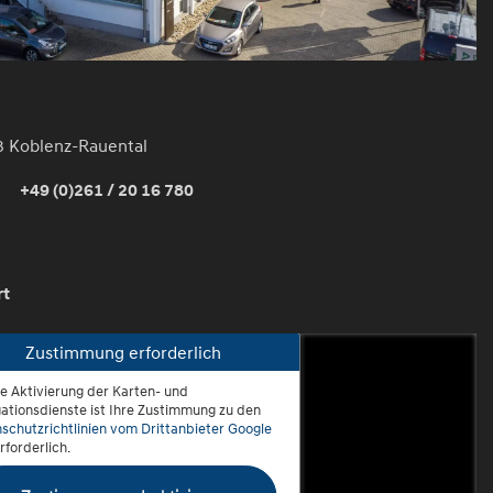
3 Koblenz-Rauental
+49 (0)261 / 20 16 780
rt
Zustimmung erforderlich
ie Aktivierung der Karten- und
oblenz-Rauental
ationsdienste ist Ihre Zustimmung zu den
schutzrichtlinien vom Drittanbieter Google
rforderlich.