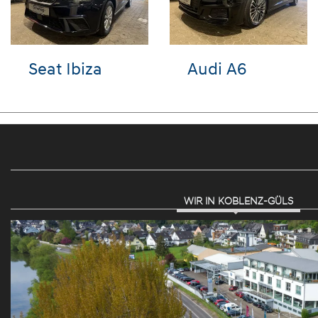
-Cross
Seat Leon
Audi e-
WIR IN KOBLENZ-GÜLS