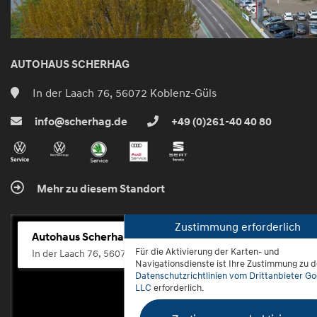
AUTOHAUS SCHERHAG
In der Laach 76, 56072 Koblenz-Güls
info@scherhag.de
+49 (0)261-40 40 80
Mehr zu diesem Standort
Zustimmung erforderlich
Autohaus Scherhag
Für die Aktivierung der Karten- und
In der Laach 76, 56072 Koblenz-Güls
Navigationsdienste ist Ihre Zustimmung zu 
Datenschutzrichtlinien vom Drittanbieter Go
LLC
erforderlich.