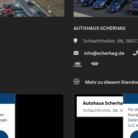
AUTOHAUS SCHERHAG
Schlachthofstr. 68, 5607
info@scherhag.de
Mehr zu diesem Stando
Autohaus Scherhag
Für d
Schlachthofstr. 68, 56073 K
den
Navig
ogle
Daten
LLC
e