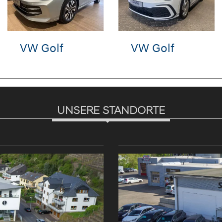
tron
VW T-Roc
VW T-R
UNSERE STANDORTE