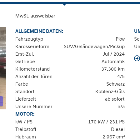
MwSt. ausweisbar
ALLGEMEINE DATEN:
U
Fahrzeugtyp
Pkw
Sc
Karosserieform
SUV/Geländewagen/Pickup
Um
Erst-Zul.
Jul / 2024
Getriebe
Automatik
Kilometerstand
37.300 km
Anzahl der Türen
4/5
Farbe
Schwarz
Standort
Koblenz-Güls
Lieferzeit
ab sofort
Unsere Nummer
n/a
MOTOR:
kW / PS
170 kW / 231 PS
Treibstoff
Diesel
Hubraum
2.967 cm³