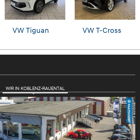
oc
Hyundai i10
Hyunda
BAYON
WIR IN KOBLENZ-RAUENTAL