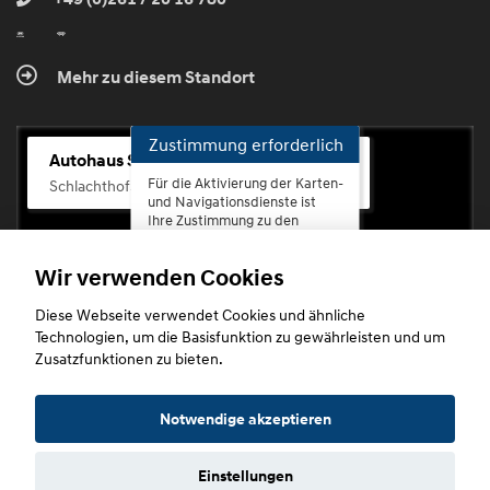
Mehr zu diesem Standort
Zustimmung erforderlich
Autohaus Scherhag
Für die Aktivierung der Karten-
Schlachthofstr. 68, 56073 Koblenz-Rauental
und Navigationsdienste ist
Ihre Zustimmung zu den
Datenschutzrichtlinien vom
Drittanbieter Google LLC
Wir verwenden Cookies
erforderlich.
Diese Webseite verwendet Cookies und ähnliche
Zustimmen
Technologien, um die Basisfunktion zu gewährleisten und um
und
Zusatzfunktionen zu bieten.
aktivieren
Copyright © 2026. Autohaus Scherhag
Notwendige akzeptieren
Einstellungen