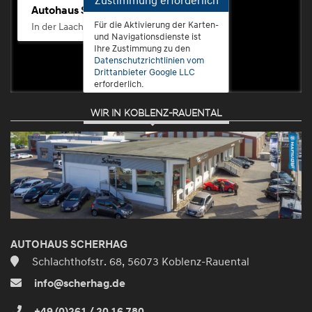
Autohaus Scherhag
Für die Aktivierung der Karten-
In der Laach 76, 56072 Koblenz-Güls
und Navigationsdienste ist
Ihre Zustimmung zu den
Datenschutzrichtlinien vom
Drittanbieter Google LLC
erforderlich.
WIR IN KOBLENZ-RAUENTAL
Zustimmen
und
aktivieren
AUTOHAUS SCHERHAG
Schlachthofstr. 68, 56073 Koblenz-Rauental
info@scherhag.de
+49 (0)261 / 20 16 780