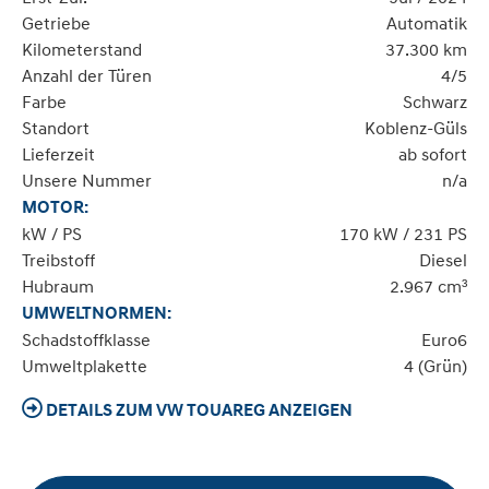
Getriebe
Automatik
Kilometerstand
37.300 km
Anzahl der Türen
4/5
Farbe
Schwarz
Standort
Koblenz-Güls
Lieferzeit
ab sofort
Unsere Nummer
n/a
MOTOR:
kW / PS
170 kW / 231 PS
Treibstoff
Diesel
Hubraum
2.967 cm³
UMWELTNORMEN:
Schadstoffklasse
Euro6
Umweltplakette
4 (Grün)
DETAILS ZUM VW TOUAREG ANZEIGEN