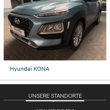
yundai KONA
VW 
UNSERE STANDORTE