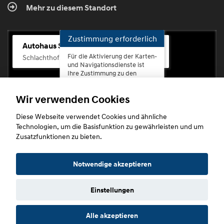
Mehr zu diesem Standort
Zustimmung erforderlich
Autohaus Scherhag
Für die Aktivierung der Karten-
Schlachthofstr. 68, 56073 Koblenz-Rauental
und Navigationsdienste ist
Ihre Zustimmung zu den
Datenschutzrichtlinien vom
Drittanbieter Google LLC
Wir verwenden Cookies
erforderlich.
Diese Webseite verwendet Cookies und ähnliche
Zustimmen
Technologien, um die Basisfunktion zu gewährleisten und um
und
Zusatzfunktionen zu bieten.
aktivieren
Copyright © 2026. Autohaus Scherhag
Notwendige akzeptieren
Einstellungen
Startseite
Datenschutz
Impressum
AGB
AGB (Service)
Alle akzeptieren