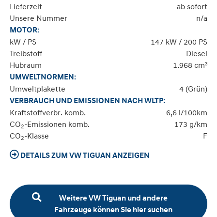
Lieferzeit
ab sofort
Unsere Nummer
n/a
MOTOR:
kW / PS
147 kW / 200 PS
Treibstoff
Diesel
Hubraum
1.968 cm³
UMWELTNORMEN:
Umweltplakette
4 (Grün)
VERBRAUCH UND EMISSIONEN NACH WLTP:
Kraftstoffverbr. komb.
6,6 l/100km
CO
-Emissionen komb.
173 g/km
2
CO
-Klasse
F
2
DETAILS ZUM VW TIGUAN ANZEIGEN
Weitere VW Tiguan und andere
Fahrzeuge können Sie hier suchen