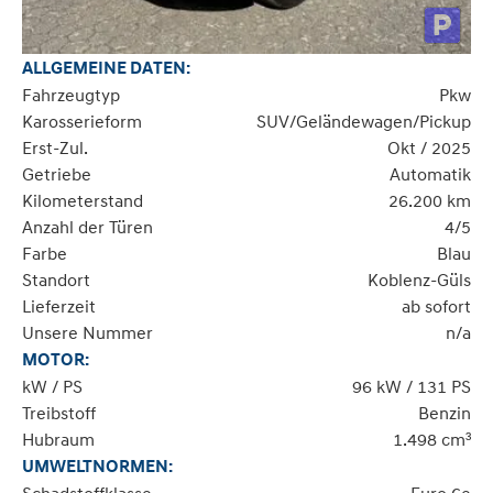
ALLGEMEINE DATEN:
Fahrzeugtyp
Pkw
Karosserieform
SUV/Geländewagen/Pickup
Erst-Zul.
Okt / 2025
Getriebe
Automatik
Kilometerstand
26.200 km
Anzahl der Türen
4/5
Farbe
Blau
Standort
Koblenz-Güls
Lieferzeit
ab sofort
Unsere Nummer
n/a
MOTOR:
kW / PS
96 kW / 131 PS
Treibstoff
Benzin
Hubraum
1.498 cm³
UMWELTNORMEN: