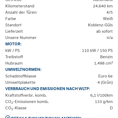
Kilometerstand
24.640 km
Anzahl der Türen
4/5
Farbe
Weiß
Standort
Koblenz-Güls
Lieferzeit
ab sofort
Unsere Nummer
n/a
MOTOR:
kW / PS
110 kW / 150 PS
Treibstoff
Benzin
Hubraum
1.498 cm³
UMWELTNORMEN:
Schadstoffklasse
Euro 6e
Umweltplakette
4 (Grün)
VERBRAUCH UND EMISSIONEN NACH WLTP:
Kraftstoffverbr. komb.
6,1 l/100km
CO
-Emissionen komb.
133 g/km
2
CO
-Klasse
D
2