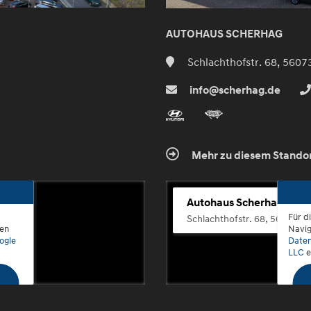
AUTOHAUS SCHERHAG
Schlachthofstr. 68, 5607
info@scherhag.de
Mehr zu diesem Stando
Autohaus Scherhag
Für d
Schlachthofstr. 68, 56073 K
den
Navig
ogle
Daten
LLC
e