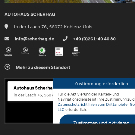
AUTOHAUS SCHERHAG
In der Laach 76, 56072 Koblenz-Güls
info@scherhag.de
+49 (0)261-40 40 80
Mehr zu diesem Standort
Zustimmung erforderlich
Autohaus Scherhag
Für die Aktivierung der Karten- und
In der Laach 76, 56072 Koblenz-Güls
Navigationsdienste ist Ihre Zustimmung zu 
Datenschutzrichtlinien vom Drittanbieter Go
LLC
erforderlich.
Zustimmen und aktivieren