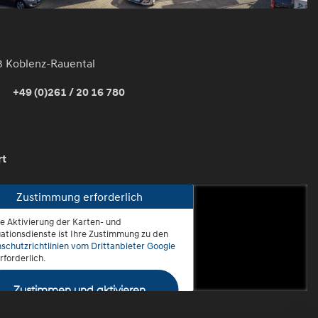
3 Koblenz-Rauental
+49 (0)261 / 20 16 780
rt
Zustimmung erforderlich
ie Aktivierung der Karten- und
oblenz-Rauental
ationsdienste ist Ihre Zustimmung zu den
schutzrichtlinien vom Drittanbieter Google
rforderlich.
Zustimmen und aktivieren