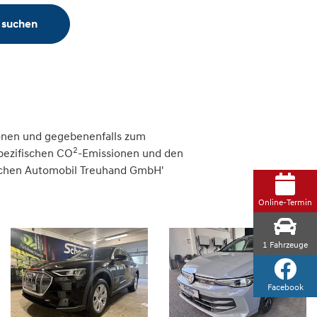
 suchen
onen und gegebenenfalls zum
2
spezifischen CO
-Emissionen und den
tschen Automobil Treuhand GmbH'
Online-Termin
1
Fahrzeuge
Facebook