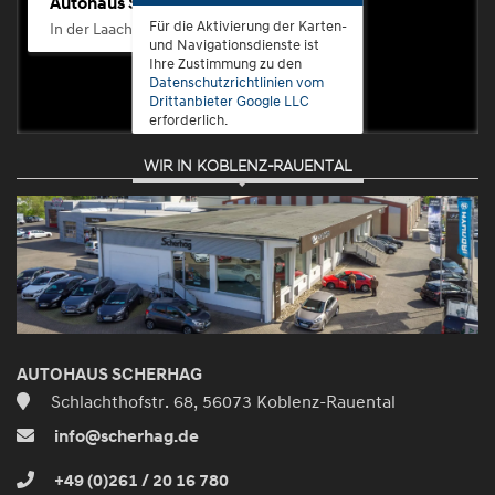
Autohaus Scherhag
Für die Aktivierung der Karten-
In der Laach 76, 56072 Koblenz-Güls
und Navigationsdienste ist
Ihre Zustimmung zu den
Datenschutzrichtlinien vom
Drittanbieter Google LLC
erforderlich.
WIR IN KOBLENZ-RAUENTAL
Zustimmen
und
aktivieren
AUTOHAUS SCHERHAG
Schlachthofstr. 68, 56073 Koblenz-Rauental
info@scherhag.de
+49 (0)261 / 20 16 780