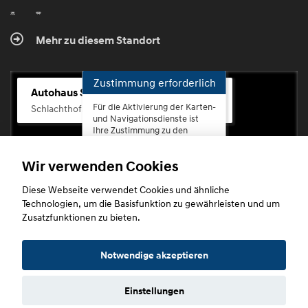
Mehr zu diesem Standort
Zustimmung erforderlich
Autohaus Scherhag
Für die Aktivierung der Karten-
Schlachthofstr. 68, 56073 Koblenz-Rauental
und Navigationsdienste ist
Ihre Zustimmung zu den
Datenschutzrichtlinien vom
Drittanbieter Google LLC
Wir verwenden Cookies
erforderlich.
Diese Webseite verwendet Cookies und ähnliche
Zustimmen
Technologien, um die Basisfunktion zu gewährleisten und um
und
Zusatzfunktionen zu bieten.
aktivieren
Copyright © 2026. Autohaus Scherhag
Notwendige akzeptieren
Einstellungen