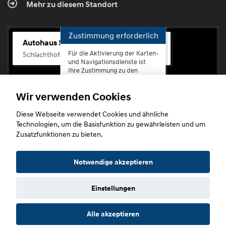
Mehr zu diesem Standort
Zustimmung erforderlich
Autohaus Scherhag
Für die Aktivierung der Karten-
Schlachthofstr. 68, 56073 Koblenz-Rauental
und Navigationsdienste ist
Ihre Zustimmung zu den
Datenschutzrichtlinien vom
Drittanbieter Google LLC
Wir verwenden Cookies
erforderlich.
Diese Webseite verwendet Cookies und ähnliche
Zustimmen
Technologien, um die Basisfunktion zu gewährleisten und um
und
Zusatzfunktionen zu bieten.
aktivieren
Copyright © 2026. Autohaus Scherhag
Notwendige akzeptieren
Einstellungen
Startseite
Datenschutz
Impressum
AGB
AGB (Service)
Alle akzeptieren
AGB (Teile)
AGB (Gebrauchtwagen)
Widerruf