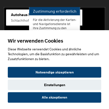
Zustimmung erforderlich
Autohaus Scherhag
Für die Aktivierung der Karten-
Schlachthofstr. 68, 56073 Koblenz-Rauental
und Navigationsdienste ist
Ihre Zustimmung zu den
Datenschutzrichtlinien vom
Drittanbieter Google LLC
Wir verwenden Cookies
erforderlich.
Diese Webseite verwendet Cookies und ähnliche
Zustimmen
Technologien, um die Basisfunktion zu gewährleisten und um
und
Zusatzfunktionen zu bieten.
aktivieren
Copyright © 2026. Autohaus Scherhag
Notwendige akzeptieren
Einstellungen
Startseite
Datenschutz
Impressum
AGB
AGB (Service)
Alle akzeptieren
AGB (Teile)
AGB (Gebrauchtwagen)
Widerruf