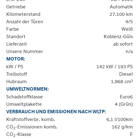
Getriebe
Automatik
Kilometerstand
27.100 km
Anzahl der Türen
4/5
Farbe
Weiß
Standort
Koblenz-Güls
Lieferzeit
ab sofort
Unsere Nummer
n/a
MOTOR:
kW / PS
142 kW / 193 PS
Treibstoff
Diesel
Hubraum
1.968 cm³
UMWELTNORMEN:
Schadstoffklasse
Euro6
Umweltplakette
4 (Grün)
VERBRAUCH UND EMISSIONEN NACH WLTP:
Kraftstoffverbr. komb.
6,1 l/100km
CO
-Emissionen komb.
162 g/km
2
CO
-Klasse
F
2