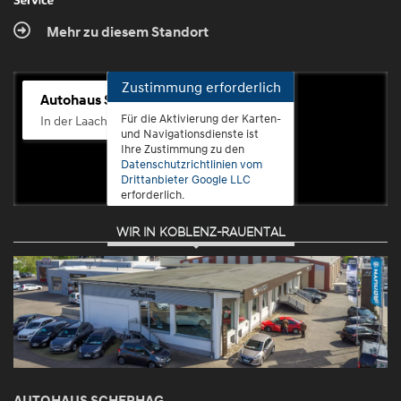
Mehr zu diesem Standort
Zustimmung erforderlich
Autohaus Scherhag
Für die Aktivierung der Karten-
In der Laach 76, 56072 Koblenz-Güls
und Navigationsdienste ist
Ihre Zustimmung zu den
Datenschutzrichtlinien vom
Drittanbieter Google LLC
erforderlich.
WIR IN KOBLENZ-RAUENTAL
Zustimmen
und
aktivieren