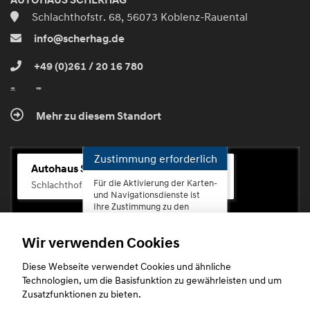
AUTOHAUS SCHERHAG
Schlachthofstr. 68, 56073 Koblenz-Rauental
info@scherhag.de
+49 (0)261 / 20 16 780
Mehr zu diesem Standort
Zustimmung erforderlich
Autohaus Scherhag
Für die Aktivierung der Karten-
Schlachthofstr. 68, 56073 Koblenz-Rauental
und Navigationsdienste ist
Ihre Zustimmung zu den
Datenschutzrichtlinien vom
Drittanbieter Google LLC
Wir verwenden Cookies
erforderlich.
Diese Webseite verwendet Cookies und ähnliche
Zustimmen
Technologien, um die Basisfunktion zu gewährleisten und um
und
Zusatzfunktionen zu bieten.
aktivieren