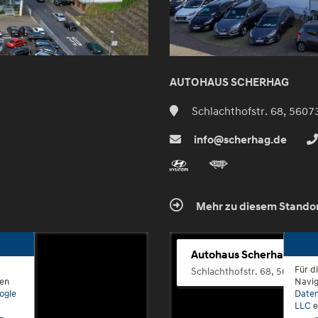
AUTOHAUS SCHERHAG
Schlachthofstr. 68, 5607
info@scherhag.de
Mehr zu diesem Stando
Autohaus Scherhag
Für d
Schlachthofstr. 68, 56073 K
den
Navig
ogle
Daten
LLC
e