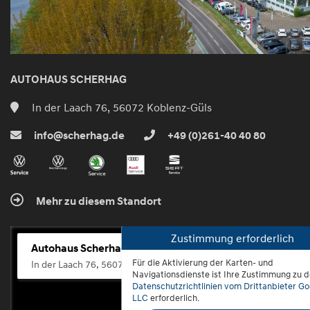
AUTOHAUS SCHERHAG
In der Laach 76, 56072 Koblenz-Güls
info@scherhag.de
+49 (0)261-40 40 80
Mehr zu diesem Standort
Zustimmung erforderlich
Autohaus Scherhag
Für die Aktivierung der Karten- und
In der Laach 76, 56072 Koblenz-Güls
Navigationsdienste ist Ihre Zustimmung zu 
Datenschutzrichtlinien vom Drittanbieter Go
LLC
erforderlich.