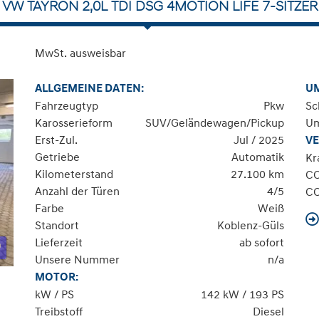
VW TAYRON 2,0L TDI DSG 4MOTION LIFE 7-SITZER
MwSt. ausweisbar
ALLGEMEINE DATEN:
U
Fahrzeugtyp
Pkw
Sc
Karosserieform
SUV/Geländewagen/Pickup
Um
Erst-Zul.
Jul / 2025
VE
Getriebe
Automatik
Kr
Kilometerstand
27.100 km
C
Anzahl der Türen
4/5
C
Farbe
Weiß
Standort
Koblenz-Güls
Lieferzeit
ab sofort
Unsere Nummer
n/a
MOTOR:
kW / PS
142 kW / 193 PS
Treibstoff
Diesel