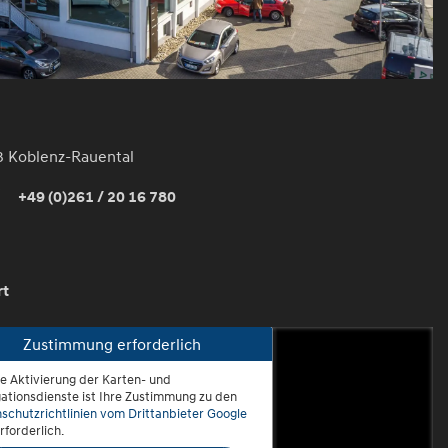
3 Koblenz-Rauental
+49 (0)261 / 20 16 780
rt
Zustimmung erforderlich
ie Aktivierung der Karten- und
oblenz-Rauental
ationsdienste ist Ihre Zustimmung zu den
schutzrichtlinien vom Drittanbieter Google
rforderlich.