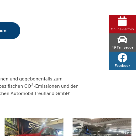
Online-Termin
hen
49
Fahrzeuge
Facebook
onen und gegebenenfalls zum
2
spezifischen CO
-Emissionen und den
tschen Automobil Treuhand GmbH'