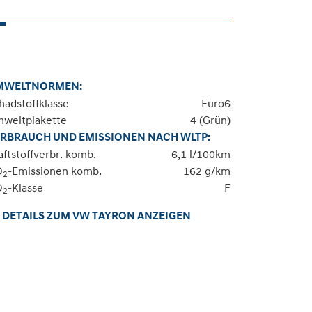
MWELTNORMEN:
hadstoffklasse
Euro6
weltplakette
4 (Grün)
RBRAUCH UND EMISSIONEN NACH WLTP:
aftstoffverbr. komb.
6,1 l/100km
O
-Emissionen komb.
162 g/km
2
O
-Klasse
F
2
DETAILS ZUM VW TAYRON ANZEIGEN