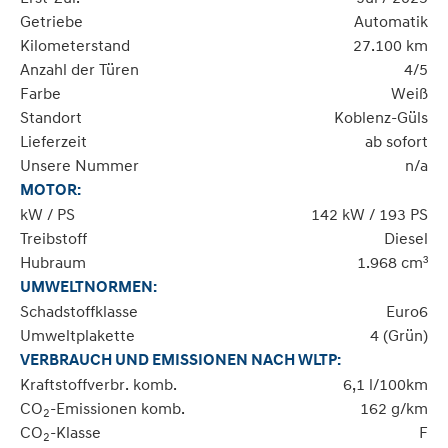
Getriebe
Automatik
Kilometerstand
27.100 km
Anzahl der Türen
4/5
Farbe
Weiß
Standort
Koblenz-Güls
Lieferzeit
ab sofort
Unsere Nummer
n/a
MOTOR:
kW / PS
142 kW / 193 PS
Treibstoff
Diesel
Hubraum
1.968 cm³
UMWELTNORMEN:
Schadstoffklasse
Euro6
Umweltplakette
4 (Grün)
VERBRAUCH UND EMISSIONEN NACH WLTP:
Kraftstoffverbr. komb.
6,1 l/100km
CO
-Emissionen komb.
162 g/km
2
CO
-Klasse
F
2