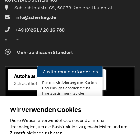
AUTOHAUS SCHERHAG
Schlachthofstr. 68, 56073 Koblenz-Rauental
info@scherhag.de
+49 (0)261 / 20 16 780
Mehr zu diesem Standort
Zustimmung erforderlich
Autohaus Scherhag
Für die Aktivierung der Karten-
Schlachthofstr. 68, 56073 Koblenz-Rauental
und Navigationsdienste ist
Ihre Zustimmung zu den
Datenschutzrichtlinien vom
Drittanbieter Google LLC
Wir verwenden Cookies
erforderlich.
Diese Webseite verwendet Cookies und ähnliche
Zustimmen
Technologien, um die Basisfunktion zu gewährleisten und um
und
Zusatzfunktionen zu bieten.
aktivieren