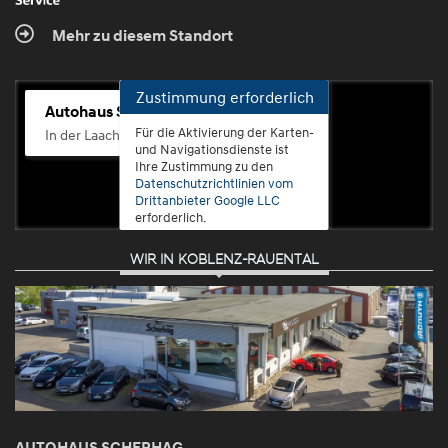
Mehr zu diesem Standort
Zustimmung erforderlich
Autohaus Scherhag
Für die Aktivierung der Karten-
In der Laach 76, 56072 Koblenz-Güls
und Navigationsdienste ist
Ihre Zustimmung zu den
Datenschutzrichtlinien vom
Drittanbieter Google LLC
erforderlich.
WIR IN KOBLENZ-RAUENTAL
Zustimmen
und
aktivieren