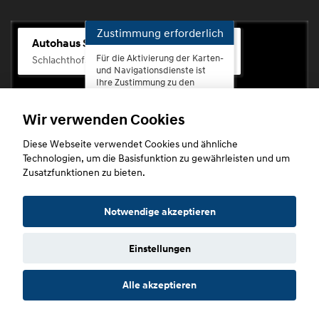
Zustimmung erforderlich
Autohaus Scherhag
Für die Aktivierung der Karten-
Schlachthofstr. 68, 56073 Koblenz-Rauental
und Navigationsdienste ist
Ihre Zustimmung zu den
Datenschutzrichtlinien vom
Drittanbieter Google LLC
Wir verwenden Cookies
erforderlich.
Diese Webseite verwendet Cookies und ähnliche
Zustimmen
Technologien, um die Basisfunktion zu gewährleisten und um
und
Zusatzfunktionen zu bieten.
aktivieren
Copyright © 2026. Autohaus Scherhag
Notwendige akzeptieren
Einstellungen
Startseite
Datenschutz
Impressum
AGB
AGB (Service)
Alle akzeptieren
AGB (Teile)
AGB (Gebrauchtwagen)
Widerruf