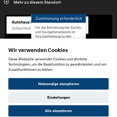
Mehr zu diesem Standort
Zustimmung erforderlich
Autohaus Scherhag
Für die Aktivierung der Karten-
Schlachthofstr. 68, 56073 Koblenz-Rauental
und Navigationsdienste ist
Ihre Zustimmung zu den
Datenschutzrichtlinien vom
Drittanbieter Google LLC
Wir verwenden Cookies
erforderlich.
Diese Webseite verwendet Cookies und ähnliche
Zustimmen
Technologien, um die Basisfunktion zu gewährleisten und um
und
Zusatzfunktionen zu bieten.
aktivieren
Copyright © 2026. Autohaus Scherhag
Notwendige akzeptieren
Einstellungen
Startseite
Datenschutz
Impressum
AGB
AGB (Service)
Alle akzeptieren
AGB (Teile)
AGB (Gebrauchtwagen)
Widerruf