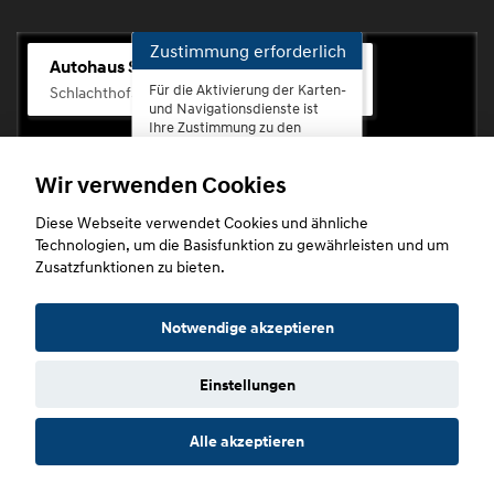
Zustimmung erforderlich
Autohaus Scherhag
Für die Aktivierung der Karten-
Schlachthofstr. 68, 56073 Koblenz-Rauental
und Navigationsdienste ist
Ihre Zustimmung zu den
Datenschutzrichtlinien vom
Drittanbieter Google LLC
Wir verwenden Cookies
erforderlich.
Diese Webseite verwendet Cookies und ähnliche
Zustimmen
Technologien, um die Basisfunktion zu gewährleisten und um
und
Zusatzfunktionen zu bieten.
aktivieren
Copyright © 2026. Autohaus Scherhag
Notwendige akzeptieren
Einstellungen
Startseite
Datenschutz
Impressum
AGB
AGB (Service)
Alle akzeptieren
AGB (Teile)
AGB (Gebrauchtwagen)
Widerruf