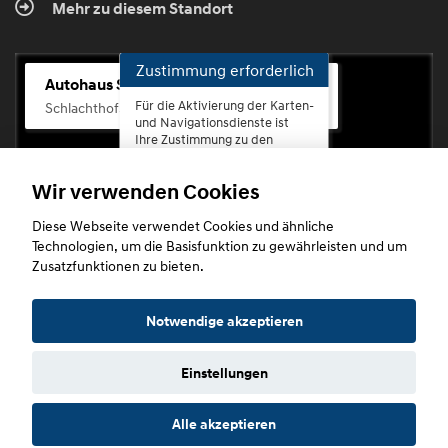
Mehr zu diesem Standort
Zustimmung erforderlich
Autohaus Scherhag
Für die Aktivierung der Karten-
Schlachthofstr. 68, 56073 Koblenz-Rauental
und Navigationsdienste ist
Ihre Zustimmung zu den
Datenschutzrichtlinien vom
Drittanbieter Google LLC
Wir verwenden Cookies
erforderlich.
Diese Webseite verwendet Cookies und ähnliche
Zustimmen
Technologien, um die Basisfunktion zu gewährleisten und um
und
Zusatzfunktionen zu bieten.
aktivieren
Copyright © 2026. Autohaus Scherhag
Notwendige akzeptieren
Einstellungen
Startseite
Datenschutz
Impressum
AGB
AGB (Service)
Alle akzeptieren
AGB (Teile)
AGB (Gebrauchtwagen)
Widerruf