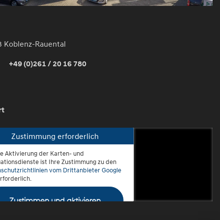
3 Koblenz-Rauental
+49 (0)261 / 20 16 780
rt
Zustimmung erforderlich
ie Aktivierung der Karten- und
oblenz-Rauental
ationsdienste ist Ihre Zustimmung zu den
schutzrichtlinien vom Drittanbieter Google
rforderlich.
Zustimmen und aktivieren