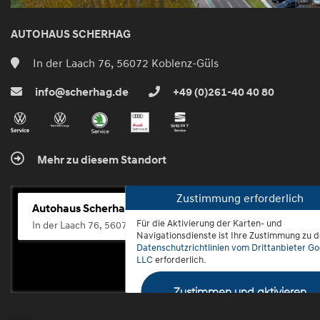
AUTOHAUS SCHERHAG
In der Laach 76, 56072 Koblenz-Güls
info@scherhag.de
+49 (0)261-40 40 80
Mehr zu diesem Standort
Zustimmung erforderlich
Autohaus Scherhag
Für die Aktivierung der Karten- und
In der Laach 76, 56072 Koblenz-Güls
Navigationsdienste ist Ihre Zustimmung zu 
Datenschutzrichtlinien vom Drittanbieter Go
LLC
erforderlich.
Zustimmen und aktivieren