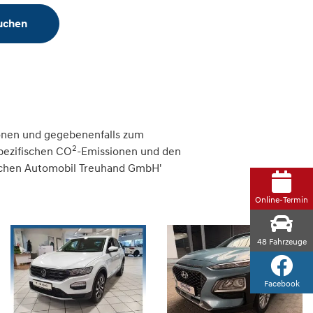
suchen
onen und gegebenenfalls zum
2
spezifischen CO
-Emissionen und den
tschen Automobil Treuhand GmbH'
Online-Termin
48
Fahrzeuge
Facebook