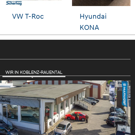
undai
VW Golf
Hy
CSON
TU
WIR IN KOBLENZ-RAUENTAL