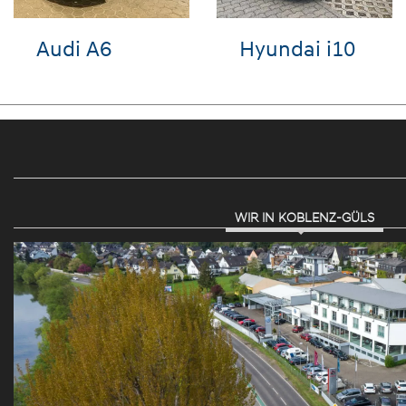
Audi e-tron
VW T-Roc
WIR IN KOBLENZ-GÜLS