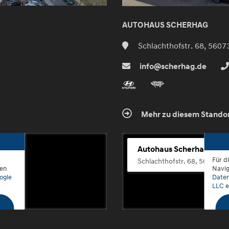
AUTOHAUS SCHERHAG
Schlachthofstr. 68, 5607
info@scherhag.de
Mehr zu diesem Stando
Autohaus Scherhag
Für d
Schlachthofstr. 68, 56073 K
den
Navig
ogle
Daten
LLC
e