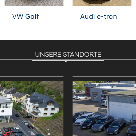
Hyundai
Hyundai
Hy
KONA
BAYON
TU
UNSERE STANDORTE