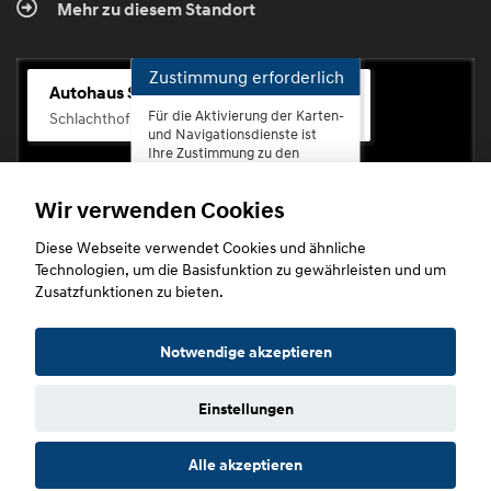
Mehr zu diesem Standort
Zustimmung erforderlich
Autohaus Scherhag
Für die Aktivierung der Karten-
Schlachthofstr. 68, 56073 Koblenz-Rauental
und Navigationsdienste ist
Ihre Zustimmung zu den
Datenschutzrichtlinien vom
Drittanbieter Google LLC
Wir verwenden Cookies
erforderlich.
Diese Webseite verwendet Cookies und ähnliche
Zustimmen
Technologien, um die Basisfunktion zu gewährleisten und um
und
Zusatzfunktionen zu bieten.
aktivieren
Copyright © 2026. Autohaus Scherhag
Notwendige akzeptieren
Einstellungen
Startseite
Datenschutz
Impressum
AGB
AGB (Service)
Alle akzeptieren
AGB (Teile)
AGB (Gebrauchtwagen)
Widerruf