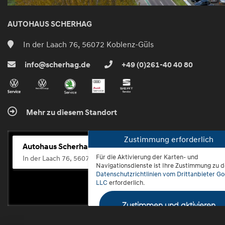
AUTOHAUS SCHERHAG
In der Laach 76, 56072 Koblenz-Güls
info@scherhag.de
+49 (0)261-40 40 80
Mehr zu diesem Standort
Zustimmung erforderlich
Autohaus Scherhag
Für die Aktivierung der Karten- und
In der Laach 76, 56072 Koblenz-Güls
Navigationsdienste ist Ihre Zustimmung zu 
Datenschutzrichtlinien vom Drittanbieter Go
LLC
erforderlich.
Zustimmen und aktivieren