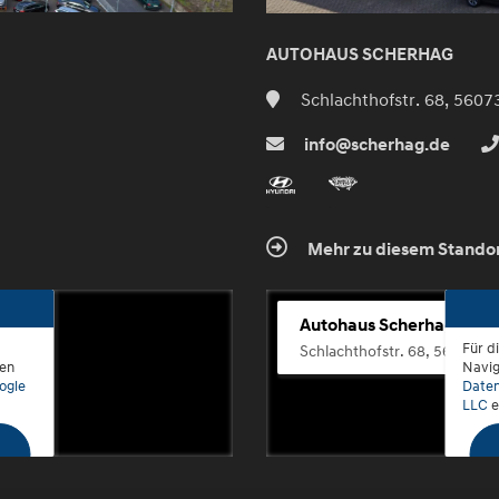
AUTOHAUS SCHERHAG
Schlachthofstr. 68, 5607
info@scherhag.de
Mehr zu diesem Stando
Autohaus Scherhag
Für d
Schlachthofstr. 68, 56073 K
den
Navig
ogle
Daten
LLC
e