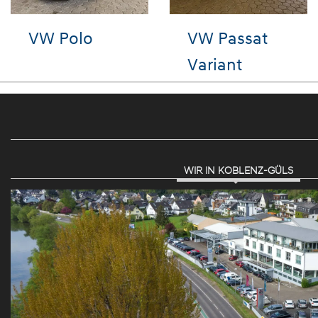
i i10
VW T-Roc
VW T-
WIR IN KOBLENZ-GÜLS