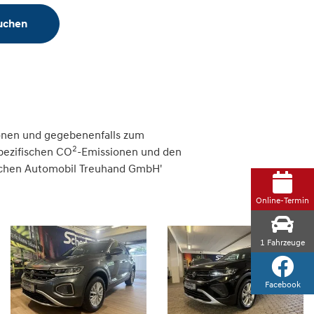
suchen
onen und gegebenenfalls zum
2
spezifischen CO
-Emissionen und den
tschen Automobil Treuhand GmbH'
Online-Termin
1
Fahrzeuge
Facebook