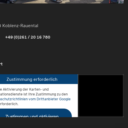
3 Koblenz-Rauental
+49 (0)261 / 20 16 780
rt
Zustimmung erforderlich
ie Aktivierung der Karten- und
oblenz-Rauental
ationsdienste ist Ihre Zustimmung zu den
schutzrichtlinien vom Drittanbieter Google
rforderlich.
Zustimmen und aktivieren