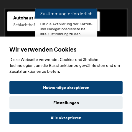
Zustimmung erforderlich
Autohaus Scherhag
Für die Aktivierung der Karten-
Schlachthofstr. 68, 56073 Koblenz-Rauental
und Navigationsdienste ist
Ihre Zustimmung zu den
Datenschutzrichtlinien vom
Drittanbieter Google LLC
Wir verwenden Cookies
erforderlich.
Diese Webseite verwendet Cookies und ähnliche
Zustimmen
Technologien, um die Basisfunktion zu gewährleisten und um
und
Zusatzfunktionen zu bieten.
aktivieren
Copyright © 2026. Autohaus Scherhag
Notwendige akzeptieren
Einstellungen
Startseite
Datenschutz
Impressum
AGB
AGB (Service)
Alle akzeptieren
AGB (Teile)
AGB (Gebrauchtwagen)
Widerruf