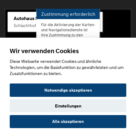
Zustimmung erforderlich
Autohaus Scherhag
Für die Aktivierung der Karten-
Schlachthofstr. 68, 56073 Koblenz-Rauental
und Navigationsdienste ist
Ihre Zustimmung zu den
Datenschutzrichtlinien vom
Drittanbieter Google LLC
Wir verwenden Cookies
erforderlich.
Diese Webseite verwendet Cookies und ähnliche
Zustimmen
Technologien, um die Basisfunktion zu gewährleisten und um
und
Zusatzfunktionen zu bieten.
aktivieren
Copyright © 2026. Autohaus Scherhag
Notwendige akzeptieren
Einstellungen
Startseite
Datenschutz
Impressum
AGB
AGB (Service)
Alle akzeptieren
AGB (Teile)
AGB (Gebrauchtwagen)
Widerruf