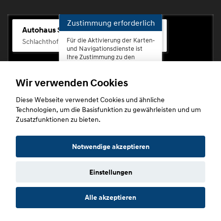
Zustimmung erforderlich
Autohaus Scherhag
Für die Aktivierung der Karten-
Schlachthofstr. 68, 56073 Koblenz-Rauental
und Navigationsdienste ist
Ihre Zustimmung zu den
Datenschutzrichtlinien vom
Drittanbieter Google LLC
Wir verwenden Cookies
erforderlich.
Diese Webseite verwendet Cookies und ähnliche
Zustimmen
Technologien, um die Basisfunktion zu gewährleisten und um
und
Zusatzfunktionen zu bieten.
aktivieren
Copyright © 2026. Autohaus Scherhag
Notwendige akzeptieren
Einstellungen
Startseite
Datenschutz
Impressum
AGB
AGB (Service)
Alle akzeptieren
AGB (Teile)
AGB (Gebrauchtwagen)
Widerruf