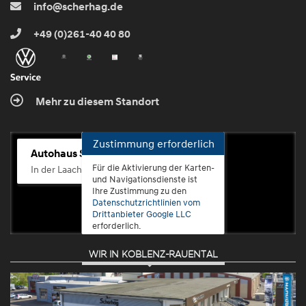
info@scherhag.de
+49 (0)261-40 40 80
Mehr zu diesem Standort
Zustimmung erforderlich
Autohaus Scherhag
Für die Aktivierung der Karten-
In der Laach 76, 56072 Koblenz-Güls
und Navigationsdienste ist
Ihre Zustimmung zu den
Datenschutzrichtlinien vom
Drittanbieter Google LLC
erforderlich.
WIR IN KOBLENZ-RAUENTAL
Zustimmen
und
aktivieren