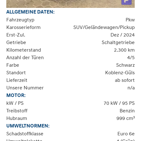
ALLGEMEINE DATEN:
Fahrzeugtyp
Pkw
Karosserieform
SUV/Geländewagen/Pickup
Erst-Zul.
Dez / 2024
Getriebe
Schaltgetriebe
Kilometerstand
2.300 km
Anzahl der Türen
4/5
Farbe
Schwarz
Standort
Koblenz-Güls
Lieferzeit
ab sofort
Unsere Nummer
n/a
MOTOR:
kW / PS
70 kW / 95 PS
Treibstoff
Benzin
Hubraum
999 cm³
UMWELTNORMEN:
Schadstoffklasse
Euro 6e