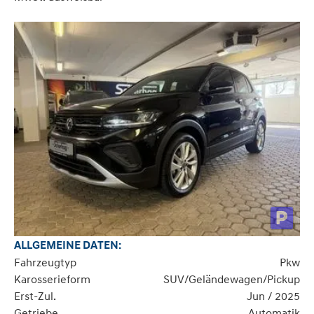
ALLGEMEINE DATEN:
Fahrzeugtyp
Pkw
Karosserieform
SUV/Geländewagen/Pickup
Erst-Zul.
Jun / 2025
Getriebe
Automatik