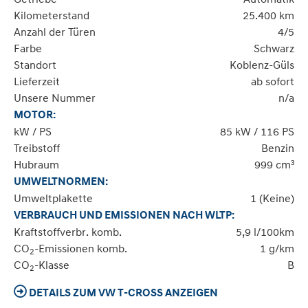
Kilometerstand
25.400 km
Anzahl der Türen
4/5
Farbe
Schwarz
Standort
Koblenz-Güls
Lieferzeit
ab sofort
Unsere Nummer
n/a
MOTOR:
kW / PS
85 kW / 116 PS
Treibstoff
Benzin
Hubraum
999 cm³
UMWELTNORMEN:
Umweltplakette
1 (Keine)
VERBRAUCH UND EMISSIONEN NACH WLTP:
Kraftstoffverbr. komb.
5,9 l/100km
CO
-Emissionen komb.
1 g/km
2
CO
-Klasse
B
2
DETAILS ZUM VW T-CROSS ANZEIGEN