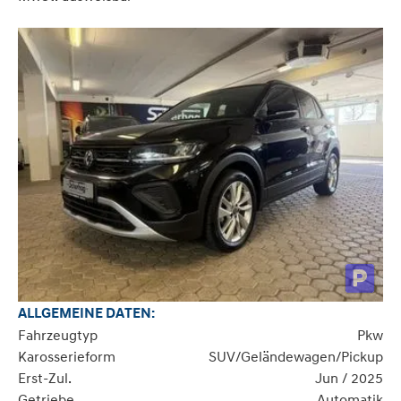
ALLGEMEINE DATEN:
Fahrzeugtyp
Pkw
Karosserieform
SUV/Geländewagen/Pickup
Erst-Zul.
Jun / 2025
Getriebe
Automatik