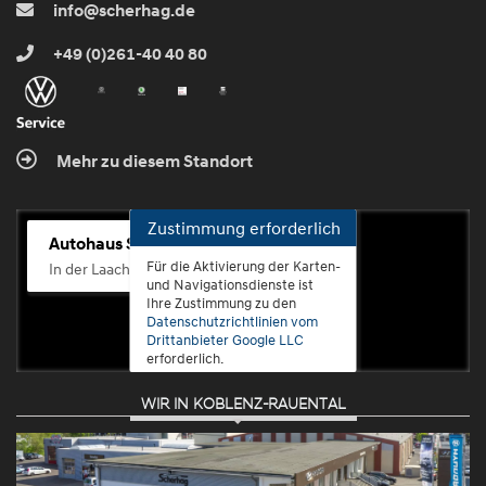
info@scherhag.de
+49 (0)261-40 40 80
Mehr zu diesem Standort
Zustimmung erforderlich
Autohaus Scherhag
Für die Aktivierung der Karten-
In der Laach 76, 56072 Koblenz-Güls
und Navigationsdienste ist
Ihre Zustimmung zu den
Datenschutzrichtlinien vom
Drittanbieter Google LLC
erforderlich.
WIR IN KOBLENZ-RAUENTAL
Zustimmen
und
aktivieren