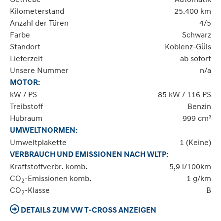
Kilometerstand
25.400 km
Anzahl der Türen
4/5
Farbe
Schwarz
Standort
Koblenz-Güls
Lieferzeit
ab sofort
Unsere Nummer
n/a
MOTOR:
kW / PS
85 kW / 116 PS
Treibstoff
Benzin
Hubraum
999 cm³
UMWELTNORMEN:
Umweltplakette
1 (Keine)
VERBRAUCH UND EMISSIONEN NACH WLTP:
Kraftstoffverbr. komb.
5,9 l/100km
CO
-Emissionen komb.
1 g/km
2
CO
-Klasse
B
2
DETAILS ZUM VW T-CROSS ANZEIGEN