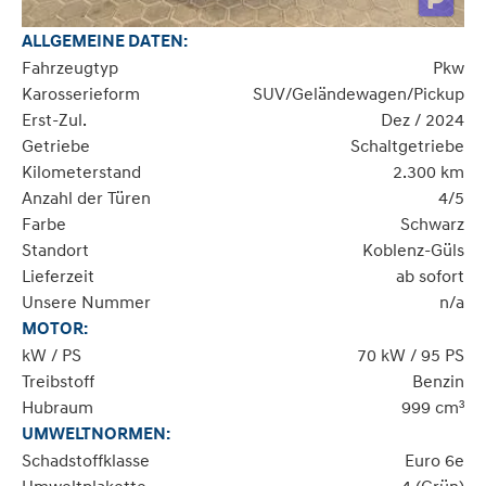
ALLGEMEINE DATEN:
Fahrzeugtyp
Pkw
Karosserieform
SUV/Geländewagen/Pickup
Erst-Zul.
Dez / 2024
Getriebe
Schaltgetriebe
Kilometerstand
2.300 km
Anzahl der Türen
4/5
Farbe
Schwarz
Standort
Koblenz-Güls
Lieferzeit
ab sofort
Unsere Nummer
n/a
MOTOR:
kW / PS
70 kW / 95 PS
Treibstoff
Benzin
Hubraum
999 cm³
UMWELTNORMEN:
Schadstoffklasse
Euro 6e