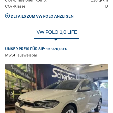
CO
-Emissionen komb.
116 g/km
2
CO
-Klasse
D
2
DETAILS ZUM VW POLO ANZEIGEN
VW POLO 1,0 LIFE
UNSER PREIS FÜR SIE: 15.970,00 €
MwSt. ausweisbar