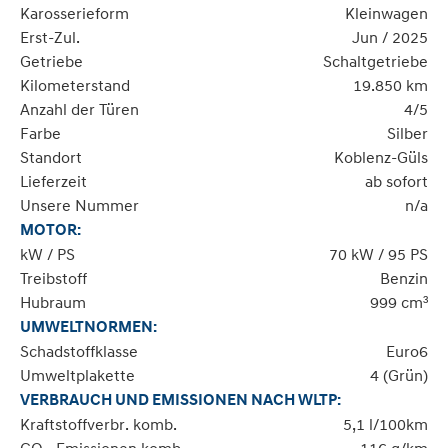
Karosserieform
Kleinwagen
Erst-Zul.
Jun / 2025
Getriebe
Schaltgetriebe
Kilometerstand
19.850 km
Anzahl der Türen
4/5
Farbe
Silber
Standort
Koblenz-Güls
Lieferzeit
ab sofort
Unsere Nummer
n/a
MOTOR:
kW / PS
70 kW / 95 PS
Treibstoff
Benzin
Hubraum
999 cm³
UMWELTNORMEN:
Schadstoffklasse
Euro6
Umweltplakette
4 (Grün)
VERBRAUCH UND EMISSIONEN NACH WLTP:
Kraftstoffverbr. komb.
5,1 l/100km