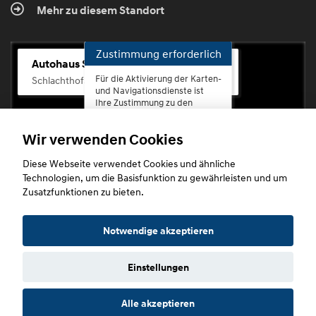
Mehr zu diesem Standort
Zustimmung erforderlich
Autohaus Scherhag
Für die Aktivierung der Karten-
Schlachthofstr. 68, 56073 Koblenz-Rauental
und Navigationsdienste ist
Ihre Zustimmung zu den
Datenschutzrichtlinien vom
Drittanbieter Google LLC
Wir verwenden Cookies
erforderlich.
Diese Webseite verwendet Cookies und ähnliche
Zustimmen
Technologien, um die Basisfunktion zu gewährleisten und um
und
Zusatzfunktionen zu bieten.
aktivieren
Copyright © 2026. Autohaus Scherhag
Notwendige akzeptieren
Einstellungen
Startseite
Datenschutz
Impressum
AGB
AGB (Service)
Alle akzeptieren
AGB (Teile)
AGB (Gebrauchtwagen)
Widerruf