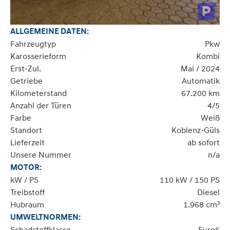
ALLGEMEINE DATEN:
Fahrzeugtyp
Pkw
Karosserieform
Kombi
Erst-Zul.
Mai / 2024
Getriebe
Automatik
Kilometerstand
67.200 km
Anzahl der Türen
4/5
Farbe
Weiß
Standort
Koblenz-Güls
Lieferzeit
ab sofort
Unsere Nummer
n/a
MOTOR:
kW / PS
110 kW / 150 PS
Treibstoff
Diesel
Hubraum
1.968 cm³
UMWELTNORMEN:
Schadstoffklasse
Euro6