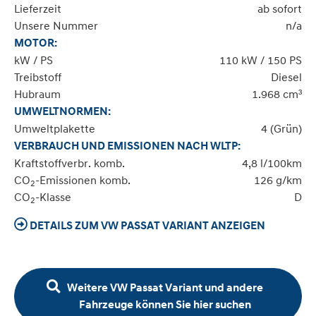
Lieferzeit
ab sofort
Unsere Nummer
n/a
MOTOR:
kW / PS
110 kW / 150 PS
Treibstoff
Diesel
Hubraum
1.968 cm³
UMWELTNORMEN:
Umweltplakette
4 (Grün)
VERBRAUCH UND EMISSIONEN NACH WLTP:
Kraftstoffverbr. komb.
4,8 l/100km
CO
-Emissionen komb.
126 g/km
2
CO
-Klasse
D
2
DETAILS ZUM VW PASSAT VARIANT ANZEIGEN
Weitere VW Passat Variant und andere
Fahrzeuge können Sie hier suchen