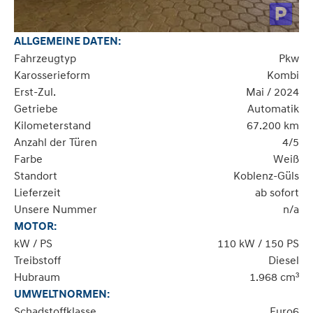
ALLGEMEINE DATEN:
Fahrzeugtyp
Pkw
Karosserieform
Kombi
Erst-Zul.
Mai / 2024
Getriebe
Automatik
Kilometerstand
67.200 km
Anzahl der Türen
4/5
Farbe
Weiß
Standort
Koblenz-Güls
Lieferzeit
ab sofort
Unsere Nummer
n/a
MOTOR:
kW / PS
110 kW / 150 PS
Treibstoff
Diesel
Hubraum
1.968 cm³
UMWELTNORMEN:
Schadstoffklasse
Euro6