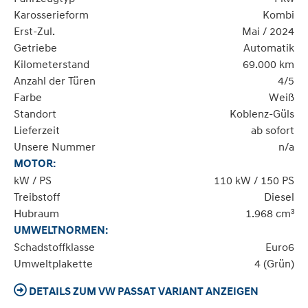
Karosserieform
Kombi
Erst-Zul.
Mai / 2024
Getriebe
Automatik
Kilometerstand
69.000 km
Anzahl der Türen
4/5
Farbe
Weiß
Standort
Koblenz-Güls
Lieferzeit
ab sofort
Unsere Nummer
n/a
MOTOR:
kW / PS
110 kW / 150 PS
Treibstoff
Diesel
Hubraum
1.968 cm³
UMWELTNORMEN:
Schadstoffklasse
Euro6
Umweltplakette
4 (Grün)
DETAILS ZUM VW PASSAT VARIANT ANZEIGEN