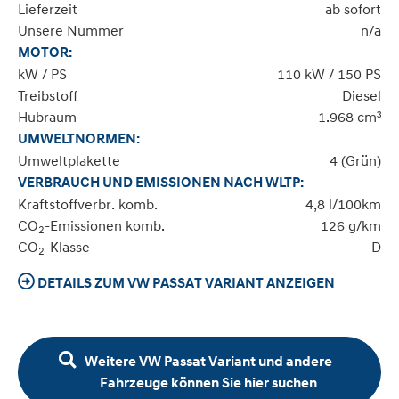
Lieferzeit
ab sofort
Unsere Nummer
n/a
MOTOR:
kW / PS
110 kW / 150 PS
Treibstoff
Diesel
Hubraum
1.968 cm³
UMWELTNORMEN:
Umweltplakette
4 (Grün)
VERBRAUCH UND EMISSIONEN NACH WLTP:
Kraftstoffverbr. komb.
4,8 l/100km
CO
-Emissionen komb.
126 g/km
2
CO
-Klasse
D
2
DETAILS ZUM VW PASSAT VARIANT ANZEIGEN
Weitere VW Passat Variant und andere
Fahrzeuge können Sie hier suchen