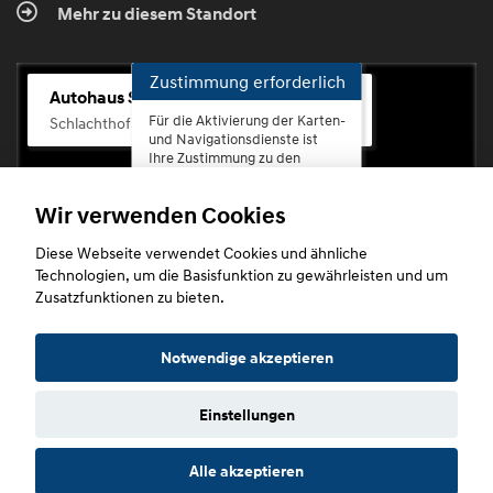
Mehr zu diesem Standort
Zustimmung erforderlich
Autohaus Scherhag
Für die Aktivierung der Karten-
Schlachthofstr. 68, 56073 Koblenz-Rauental
und Navigationsdienste ist
Ihre Zustimmung zu den
Datenschutzrichtlinien vom
Drittanbieter Google LLC
Wir verwenden Cookies
erforderlich.
Diese Webseite verwendet Cookies und ähnliche
Zustimmen
Technologien, um die Basisfunktion zu gewährleisten und um
und
Zusatzfunktionen zu bieten.
aktivieren
Copyright © 2026. Autohaus Scherhag
Notwendige akzeptieren
Einstellungen
Startseite
Datenschutz
Impressum
AGB
AGB (Service)
Alle akzeptieren
AGB (Teile)
AGB (Gebrauchtwagen)
Widerruf