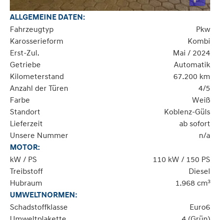
ALLGEMEINE DATEN:
Fahrzeugtyp
Pkw
Karosserieform
Kombi
Erst-Zul.
Mai / 2024
Getriebe
Automatik
Kilometerstand
67.200 km
Anzahl der Türen
4/5
Farbe
Weiß
Standort
Koblenz-Güls
Lieferzeit
ab sofort
Unsere Nummer
n/a
MOTOR:
kW / PS
110 kW / 150 PS
Treibstoff
Diesel
Hubraum
1.968 cm³
UMWELTNORMEN:
Schadstoffklasse
Euro6
Umweltplakette
4 (Grün)