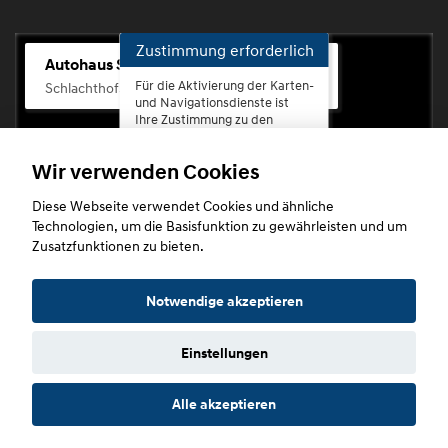
Zustimmung erforderlich
Autohaus Scherhag
Für die Aktivierung der Karten-
Schlachthofstr. 68, 56073 Koblenz-Rauental
und Navigationsdienste ist
Ihre Zustimmung zu den
Datenschutzrichtlinien vom
Drittanbieter Google LLC
Wir verwenden Cookies
erforderlich.
Diese Webseite verwendet Cookies und ähnliche
Zustimmen
Technologien, um die Basisfunktion zu gewährleisten und um
und
Zusatzfunktionen zu bieten.
aktivieren
Copyright © 2026. Autohaus Scherhag
Notwendige akzeptieren
Einstellungen
Startseite
Datenschutz
Impressum
AGB
AGB (Service)
Alle akzeptieren
AGB (Teile)
AGB (Gebrauchtwagen)
Widerruf