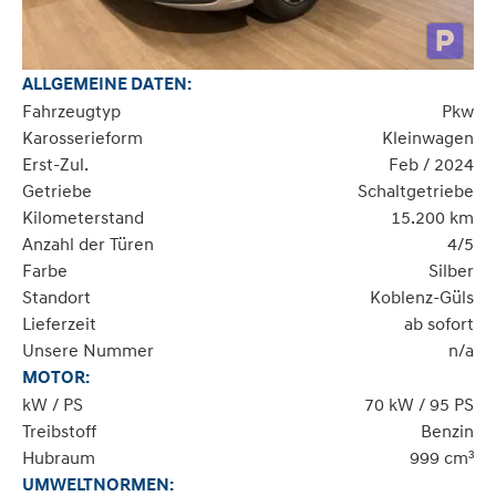
ALLGEMEINE DATEN:
Fahrzeugtyp
Pkw
Karosserieform
Kleinwagen
Erst-Zul.
Feb / 2024
Getriebe
Schaltgetriebe
Kilometerstand
15.200 km
Anzahl der Türen
4/5
Farbe
Silber
Standort
Koblenz-Güls
Lieferzeit
ab sofort
Unsere Nummer
n/a
MOTOR:
kW / PS
70 kW / 95 PS
Treibstoff
Benzin
Hubraum
999 cm³
UMWELTNORMEN: