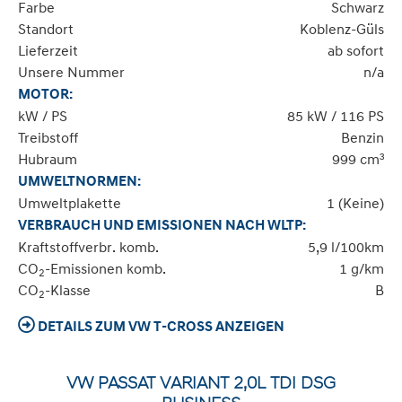
Farbe
Schwarz
Standort
Koblenz-Güls
Lieferzeit
ab sofort
Unsere Nummer
n/a
MOTOR:
kW / PS
85 kW / 116 PS
Treibstoff
Benzin
Hubraum
999 cm³
UMWELTNORMEN:
Umweltplakette
1 (Keine)
VERBRAUCH UND EMISSIONEN NACH WLTP:
Kraftstoffverbr. komb.
5,9 l/100km
CO
-Emissionen komb.
1 g/km
2
CO
-Klasse
B
2
DETAILS ZUM VW T-CROSS ANZEIGEN
VW PASSAT VARIANT 2,0L TDI DSG