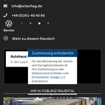
info@scherhag.de
+49 (0)261-40 40 80
Mehr zu diesem Standort
Zustimmung erforderlich
Autohaus Scherhag
Für die Aktivierung der Karten-
In der Laach 76, 56072 Koblenz-Güls
und Navigationsdienste ist
Ihre Zustimmung zu den
Datenschutzrichtlinien vom
Drittanbieter Google LLC
erforderlich.
WIR IN KOBLENZ-RAUENTAL
Zustimmen
und
aktivieren