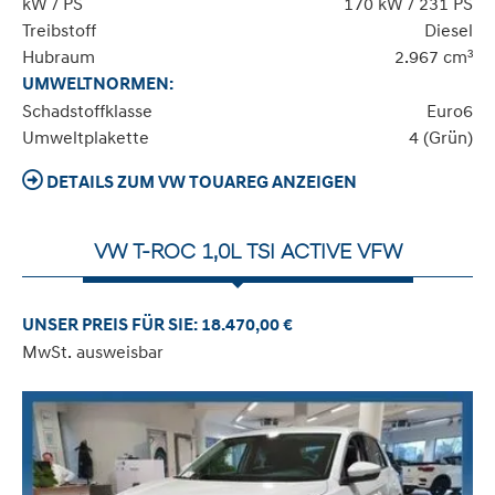
kW / PS
170 kW / 231 PS
Treibstoff
Diesel
Hubraum
2.967 cm³
UMWELTNORMEN:
Schadstoffklasse
Euro6
Umweltplakette
4 (Grün)
DETAILS ZUM VW TOUAREG ANZEIGEN
VW T-ROC 1,0L TSI ACTIVE VFW
UNSER PREIS FÜR SIE: 18.470,00 €
MwSt. ausweisbar