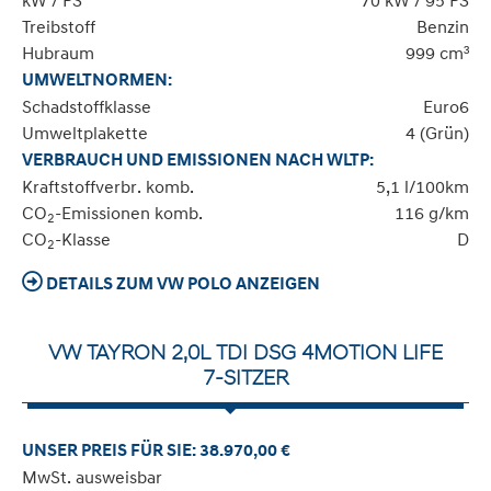
kW / PS
70 kW / 95 PS
Treibstoff
Benzin
Hubraum
999 cm³
UMWELTNORMEN:
Schadstoffklasse
Euro6
Umweltplakette
4 (Grün)
VERBRAUCH UND EMISSIONEN NACH WLTP:
Kraftstoffverbr. komb.
5,1 l/100km
CO
-Emissionen komb.
116 g/km
2
CO
-Klasse
D
2
DETAILS ZUM VW POLO ANZEIGEN
VW TAYRON 2,0L TDI DSG 4MOTION LIFE
7-SITZER
UNSER PREIS FÜR SIE: 38.970,00 €
MwSt. ausweisbar