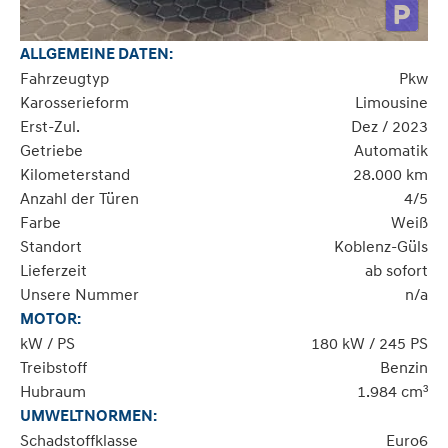
ALLGEMEINE DATEN:
Fahrzeugtyp
Pkw
Karosserieform
Limousine
Erst-Zul.
Dez / 2023
Getriebe
Automatik
Kilometerstand
28.000 km
Anzahl der Türen
4/5
Farbe
Weiß
Standort
Koblenz-Güls
Lieferzeit
ab sofort
Unsere Nummer
n/a
MOTOR:
kW / PS
180 kW / 245 PS
Treibstoff
Benzin
Hubraum
1.984 cm³
UMWELTNORMEN:
Schadstoffklasse
Euro6