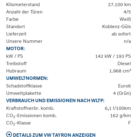
Kilometerstand
27.100 km
Anzahl der Türen
4/5
Farbe
Weiß
Standort
Koblenz-Güls
Lieferzeit
ab sofort
Unsere Nummer
n/a
MOTOR:
kW / PS
142 kW / 193 PS
Treibstoff
Diesel
Hubraum
1.968 cm³
UMWELTNORMEN:
Schadstoffklasse
Euro6
Umweltplakette
4 (Grün)
VERBRAUCH UND EMISSIONEN NACH WLTP:
Kraftstoffverbr. komb.
6,1 l/100km
CO
-Emissionen komb.
162 g/km
2
CO
-Klasse
F
2
DETAILS ZUM VW TAYRON ANZEIGEN