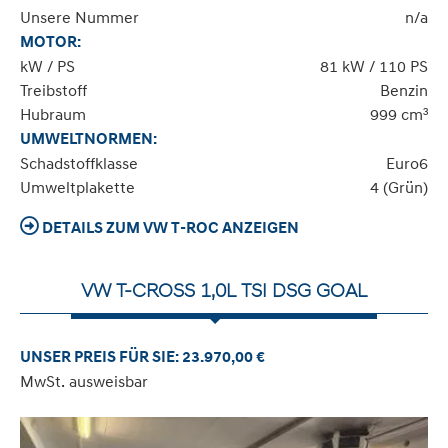
Unsere Nummer
n/a
MOTOR:
kW / PS
81 kW / 110 PS
Treibstoff
Benzin
Hubraum
999 cm³
UMWELTNORMEN:
Schadstoffklasse
Euro6
Umweltplakette
4 (Grün)
DETAILS ZUM VW T-ROC ANZEIGEN
VW T-CROSS 1,0L TSI DSG GOAL
UNSER PREIS FÜR SIE: 23.970,00 €
MwSt. ausweisbar