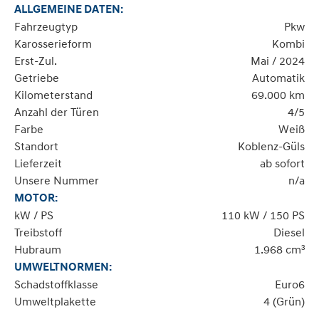
ALLGEMEINE DATEN:
Fahrzeugtyp
Pkw
Karosserieform
Kombi
Erst-Zul.
Mai / 2024
Getriebe
Automatik
Kilometerstand
69.000 km
Anzahl der Türen
4/5
Farbe
Weiß
Standort
Koblenz-Güls
Lieferzeit
ab sofort
Unsere Nummer
n/a
MOTOR:
kW / PS
110 kW / 150 PS
Treibstoff
Diesel
Hubraum
1.968 cm³
UMWELTNORMEN:
Schadstoffklasse
Euro6
Umweltplakette
4 (Grün)