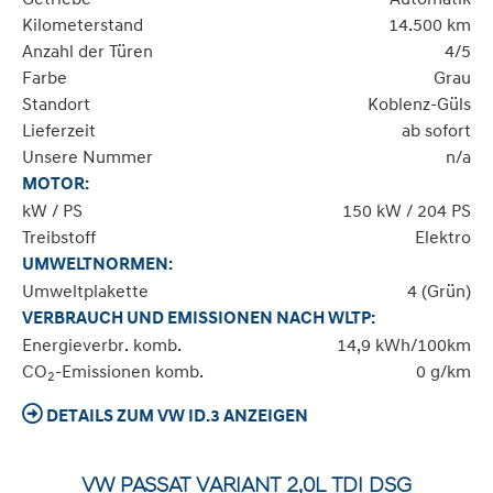
Kilometerstand
14.500 km
Anzahl der Türen
4/5
Farbe
Grau
Standort
Koblenz-Güls
Lieferzeit
ab sofort
Unsere Nummer
n/a
MOTOR:
kW / PS
150 kW / 204 PS
Treibstoff
Elektro
UMWELTNORMEN:
Umweltplakette
4 (Grün)
VERBRAUCH UND EMISSIONEN NACH WLTP:
Energieverbr. komb.
14,9 kWh/100km
CO
-Emissionen komb.
0 g/km
2
DETAILS ZUM VW ID.3 ANZEIGEN
VW PASSAT VARIANT 2,0L TDI DSG