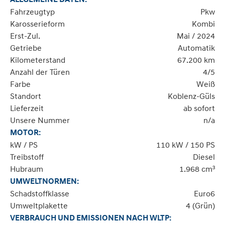
Fahrzeugtyp
Pkw
Karosserieform
Kombi
Erst-Zul.
Mai / 2024
Getriebe
Automatik
Kilometerstand
67.200 km
Anzahl der Türen
4/5
Farbe
Weiß
Standort
Koblenz-Güls
Lieferzeit
ab sofort
Unsere Nummer
n/a
MOTOR:
kW / PS
110 kW / 150 PS
Treibstoff
Diesel
Hubraum
1.968 cm³
UMWELTNORMEN:
Schadstoffklasse
Euro6
Umweltplakette
4 (Grün)
VERBRAUCH UND EMISSIONEN NACH WLTP: