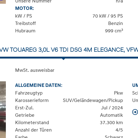
Unsere Nummer
n/a
MOTOR:
kW / PS
70 kW / 95 PS
Treibstoff
Benzin
Hubraum
999 cm³
VW TOUAREG 3,0L V6 TDI DSG 4M ELEGANCE, VF
MwSt. ausweisbar
ALLGEMEINE DATEN:
U
Fahrzeugtyp
Pkw
Sc
Karosserieform
SUV/Geländewagen/Pickup
Um
Erst-Zul.
Jul / 2024
Getriebe
Automatik
Kilometerstand
37.300 km
Anzahl der Türen
4/5
Farbe
Schwarz