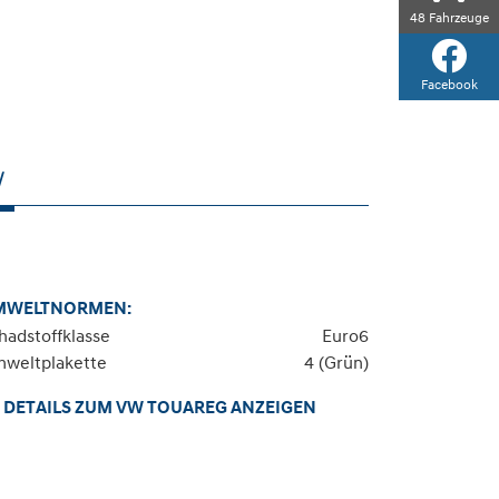
48
Fahrzeuge
Facebook
W
MWELTNORMEN:
hadstoffklasse
Euro6
weltplakette
4 (Grün)
DETAILS ZUM VW TOUAREG ANZEIGEN