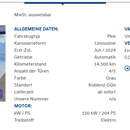
MwSt. ausweisbar
ALLGEMEINE DATEN:
U
Fahrzeugtyp
Pkw
Um
Karosserieform
Limousine
VE
Erst-Zul.
Jun / 2024
En
Getriebe
Automatik
C
Kilometerstand
14.500 km
Anzahl der Türen
4/5
Farbe
Grau
Standort
Koblenz-Güls
Lieferzeit
ab sofort
Unsere Nummer
n/a
MOTOR:
kW / PS
150 kW / 204 PS
Treibstoff
Elektro