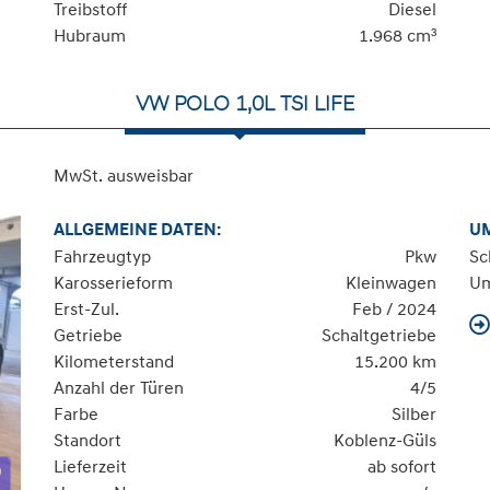
Treibstoff
Diesel
Hubraum
1.968 cm³
VW POLO 1,0L TSI LIFE
MwSt. ausweisbar
ALLGEMEINE DATEN:
U
Fahrzeugtyp
Pkw
Sc
Karosserieform
Kleinwagen
Um
Erst-Zul.
Feb / 2024
Getriebe
Schaltgetriebe
Kilometerstand
15.200 km
Anzahl der Türen
4/5
Farbe
Silber
Standort
Koblenz-Güls
Lieferzeit
ab sofort