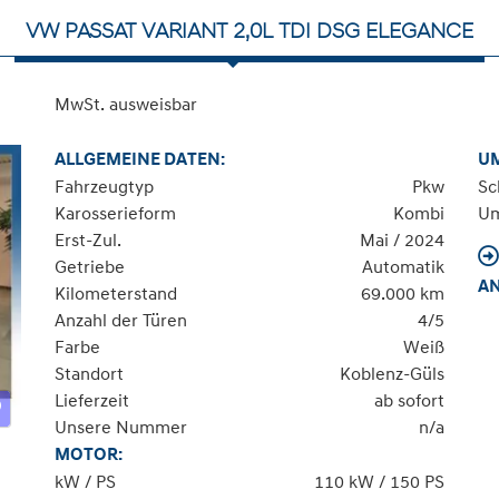
VW PASSAT VARIANT 2,0L TDI DSG ELEGANCE
MwSt. ausweisbar
ALLGEMEINE DATEN:
U
Fahrzeugtyp
Pkw
Sc
Karosserieform
Kombi
Um
Erst-Zul.
Mai / 2024
Getriebe
Automatik
A
Kilometerstand
69.000 km
Anzahl der Türen
4/5
Farbe
Weiß
Standort
Koblenz-Güls
Lieferzeit
ab sofort
Unsere Nummer
n/a
MOTOR:
kW / PS
110 kW / 150 PS