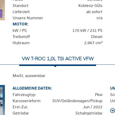
Standort
Koblenz-Güls
Lieferzeit
ab sofort
Unsere Nummer
n/a
MOTOR:
kW / PS
170 kW / 231 PS
Treibstoff
Diesel
Hubraum
2.967 cm³
VW T-ROC 1,0L TSI ACTIVE VFW
MwSt. ausweisbar
ALLGEMEINE DATEN:
U
Fahrzeugtyp
Pkw
Sc
Karosserieform
SUV/Geländewagen/Pickup
Um
Erst-Zul.
Jun / 2022
Getriebe
Schaltgetriebe