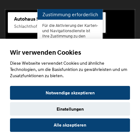
Zustimmung erforderlich
Autohaus Scherhag
Für die Aktivierung der Karten-
Schlachthofstr. 68, 56073 Koblenz-Rauental
und Navigationsdienste ist
Ihre Zustimmung zu den
Datenschutzrichtlinien vom
Drittanbieter Google LLC
Wir verwenden Cookies
erforderlich.
Diese Webseite verwendet Cookies und ähnliche
Zustimmen
Technologien, um die Basisfunktion zu gewährleisten und um
und
Zusatzfunktionen zu bieten.
aktivieren
Copyright © 2026. Autohaus Scherhag
Notwendige akzeptieren
Einstellungen
Startseite
Datenschutz
Impressum
AGB
AGB (Service)
Alle akzeptieren
AGB (Teile)
AGB (Gebrauchtwagen)
Widerruf