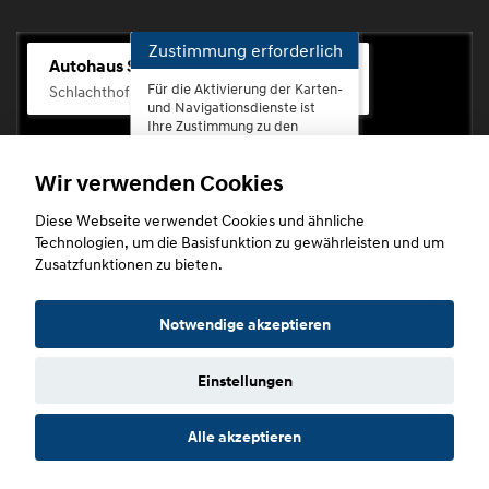
Zustimmung erforderlich
Autohaus Scherhag
Für die Aktivierung der Karten-
Schlachthofstr. 68, 56073 Koblenz-Rauental
und Navigationsdienste ist
Ihre Zustimmung zu den
Datenschutzrichtlinien vom
Drittanbieter Google LLC
Wir verwenden Cookies
erforderlich.
Diese Webseite verwendet Cookies und ähnliche
Zustimmen
Technologien, um die Basisfunktion zu gewährleisten und um
und
Zusatzfunktionen zu bieten.
aktivieren
Copyright © 2026. Autohaus Scherhag
Notwendige akzeptieren
Einstellungen
Startseite
Datenschutz
Impressum
AGB
AGB (Service)
Alle akzeptieren
AGB (Teile)
AGB (Gebrauchtwagen)
Widerruf