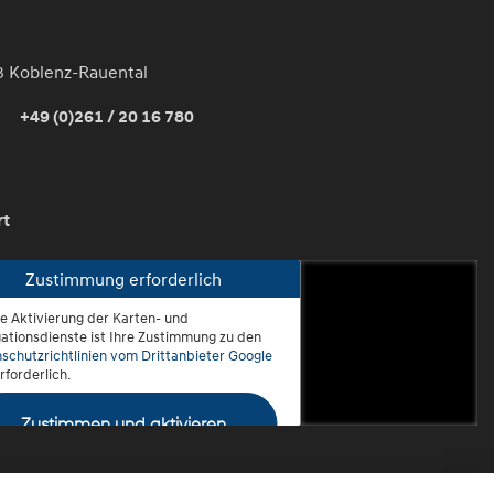
3 Koblenz-Rauental
+49 (0)261 / 20 16 780
rt
Zustimmung erforderlich
ie Aktivierung der Karten- und
oblenz-Rauental
ationsdienste ist Ihre Zustimmung zu den
schutzrichtlinien vom Drittanbieter Google
rforderlich.
Zustimmen und aktivieren