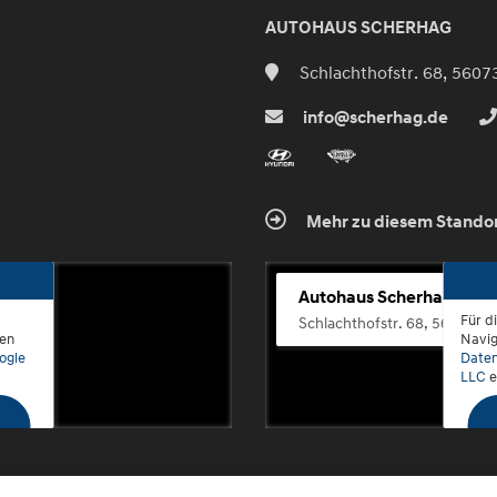
AUTOHAUS SCHERHAG
Schlachthofstr. 68, 5607
info@scherhag.de
Mehr zu diesem Stando
Autohaus Scherhag
Für d
Schlachthofstr. 68, 56073 K
den
Navig
ogle
Daten
LLC
e