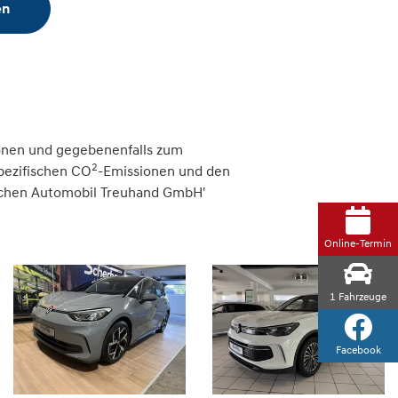
en
onen und gegebenenfalls zum
2
spezifischen CO
-Emissionen und den
tschen Automobil Treuhand GmbH'
Online-Termin
1
Fahrzeuge
Facebook