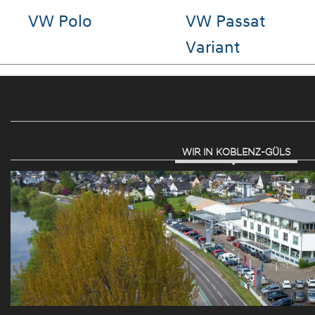
VW Golf
VW ID.3
WIR IN KOBLENZ-GÜLS