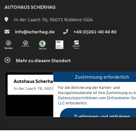
AUTOHAUS SCHERHAG
In der Laach 76, 56072 Koblenz-Güls
info@scherhag.de
+49 (0)261-40 40 80
Mehr zu diesem Standort
Zustimmung erforderlich
Autohaus Scherhag
Für die Aktivierung der Karten- und
In der Laach 76, 56072 Koblenz-Güls
Navigationsdienste ist Ihre Zustimmung zu 
Datenschutzrichtlinien vom Drittanbieter Go
LLC
erforderlich.
Zustimmen und aktivieren