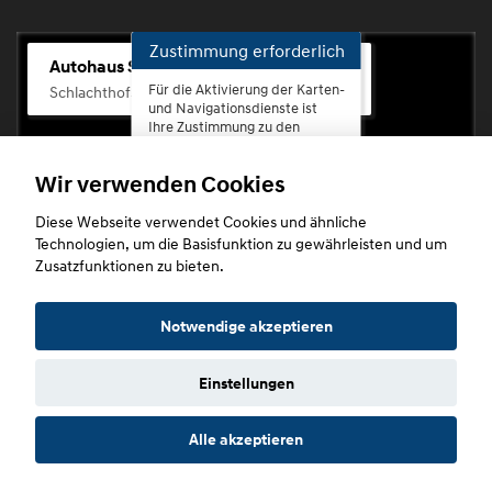
Zustimmung erforderlich
Autohaus Scherhag
Für die Aktivierung der Karten-
Schlachthofstr. 68, 56073 Koblenz-Rauental
und Navigationsdienste ist
Ihre Zustimmung zu den
Datenschutzrichtlinien vom
Drittanbieter Google LLC
Wir verwenden Cookies
erforderlich.
Diese Webseite verwendet Cookies und ähnliche
Zustimmen
Technologien, um die Basisfunktion zu gewährleisten und um
und
Zusatzfunktionen zu bieten.
aktivieren
Copyright © 2026. Autohaus Scherhag
Notwendige akzeptieren
Einstellungen
Startseite
Datenschutz
Impressum
AGB
AGB (Service)
Alle akzeptieren
AGB (Teile)
AGB (Gebrauchtwagen)
Widerruf