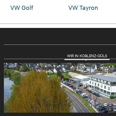
lo
VW Polo
Hyund
STARI
WIR IN KOBLENZ-GÜLS