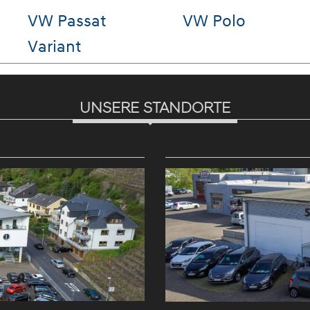
ai
Hyundai i10
VW Toua
A
UNSERE STANDORTE