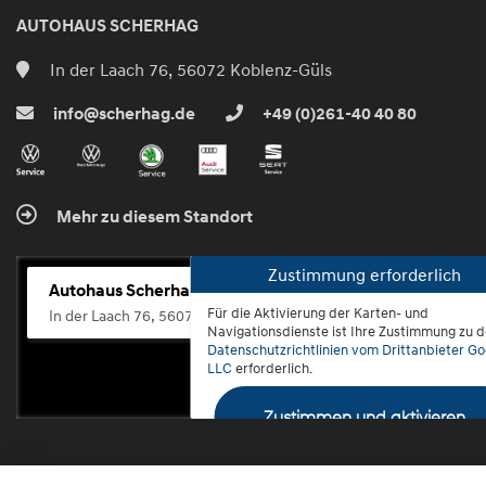
AUTOHAUS SCHERHAG
In der Laach 76, 56072 Koblenz-Güls
info@scherhag.de
+49 (0)261-40 40 80
Mehr zu diesem Standort
Zustimmung erforderlich
Autohaus Scherhag
Für die Aktivierung der Karten- und
In der Laach 76, 56072 Koblenz-Güls
Navigationsdienste ist Ihre Zustimmung zu 
Datenschutzrichtlinien vom Drittanbieter Go
LLC
erforderlich.
Zustimmen und aktivieren