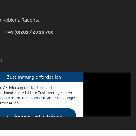
3 Koblenz-Rauental
+49 (0)261 / 20 16 780
rt
Zustimmung erforderlich
ie Aktivierung der Karten- und
oblenz-Rauental
ationsdienste ist Ihre Zustimmung zu den
schutzrichtlinien vom Drittanbieter Google
rforderlich.
Zustimmen und aktivieren