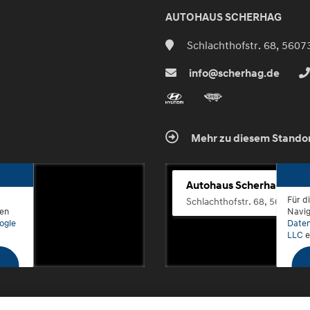
AUTOHAUS SCHERHAG
Schlachthofstr. 68, 5607
info@scherhag.de
Mehr zu diesem Stando
Autohaus Scherhag
Für d
Schlachthofstr. 68, 56073 K
den
Navig
ogle
Daten
LLC
e