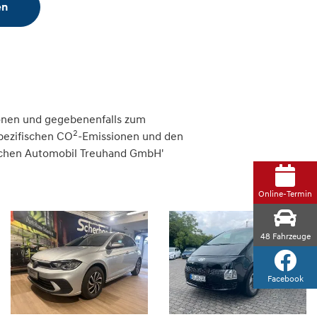
en
onen und gegebenenfalls zum
2
spezifischen CO
-Emissionen und den
tschen Automobil Treuhand GmbH'
Online-Termin
48
Fahrzeuge
Facebook